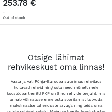
253.78 €
-
Out of stock
Otsige lähimat
rehvikeskust oma linnas!
Vaata ja vali Põhja-Euroopa suurimas rehvilaos
hoitavad rehvid ning osta need mõnelt meie
koostööpartnerilt! PKP on Sinu rehvide teejuht, mis
annab võimaluse enne ostu sooritamist tutvuda
maksimaalse lahenduste arvuga ning leida oma
autole sobivad rehvid. Meie partnerite teenindustes