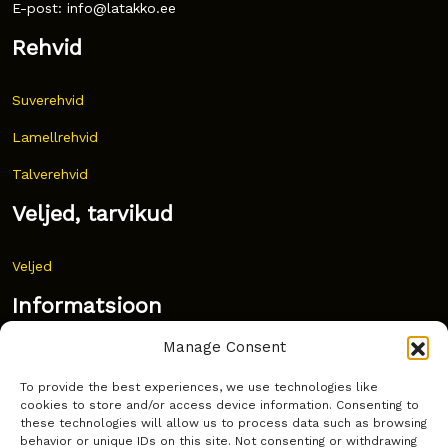
E-post: info@latakko.ee
Rehvid
Suverehvid
Lamellrehvid
Talverehvid
Veljed, tarvikud
Veljed
Informatsioon
Manage Consent
Uudised
To provide the best experiences, we use technologies like
Korduma kippuvad küsimused
cookies to store and/or access device information. Consenting to
these technologies will allow us to process data such as browsing
Kust osta?
behavior or unique IDs on this site. Not consenting or withdrawing