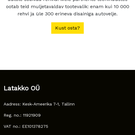
ootab teid muljetavaldav tootevalik: enam kui 10 000
rehvi ja üle 300 erineva disainiga autovelje.
Kust osta?
Latakko OÜ
Aadress: Kesk-Ameerika 7-1, Tallinn
Reg. no.: 11921909
VAT no.: EE101378275