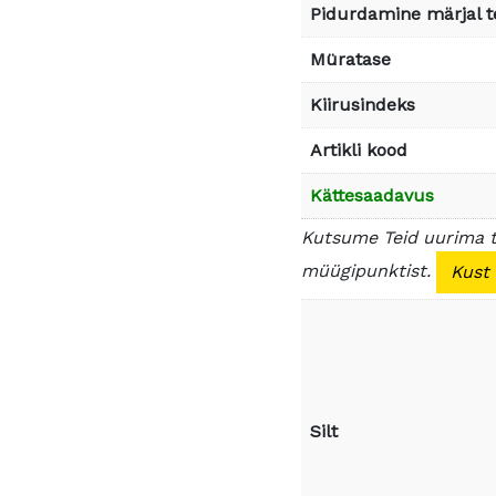
Pidurdamine märjal t
Müratase
Kiirusindeks
Artikli kood
Kättesaadavus
Kutsume Teid uurima 
müügipunktist.
Kust
Silt