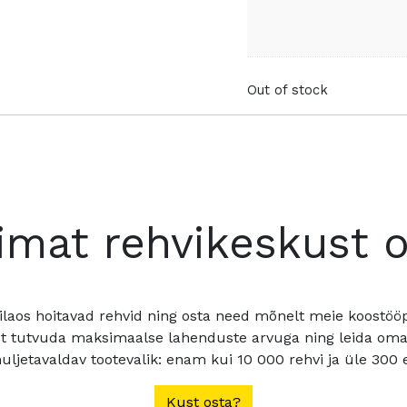
Out of stock
imat rehvikeskust 
ilaos hoitavad rehvid ning osta need mõnelt meie koostööpa
t tutvuda maksimaalse lahenduste arvuga ning leida oma a
ljetavaldav tootevalik: enam kui 10 000 rehvi ja üle 300 e
Kust osta?