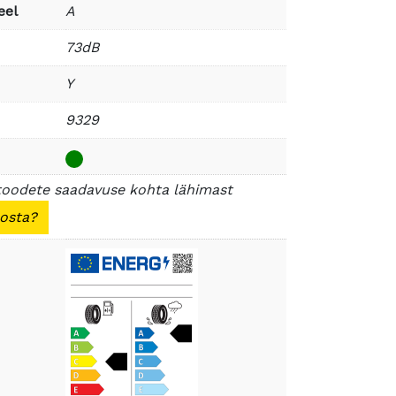
eel
A
73dB
Y
9329
toodete saadavuse kohta lähimast
 osta?