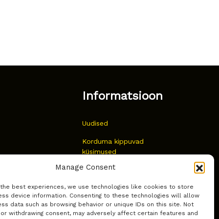
Informatsioon
Uudised
Korduma kippuvad
küsimused
Manage Consent
Kust osta?
 the best experiences, we use technologies like cookies to store
Küpsiste poliitika
ss device information. Consenting to these technologies will allow
ss data such as browsing behavior or unique IDs on this site. Not
 or withdrawing consent, may adversely affect certain features and