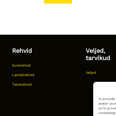
Rehvid
Veljed,
tarvikud
Suverehvid
Veljed
Lamellrehvid
Talverehvid
To provide
and/or acce
us to proce
consenting