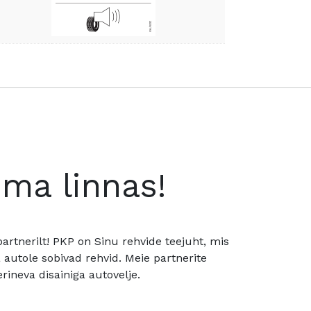
oma linnas!
rtnerilt! PKP on Sinu rehvide teejuht, mis
utole sobivad rehvid. Meie partnerite
rineva disainiga autovelje.