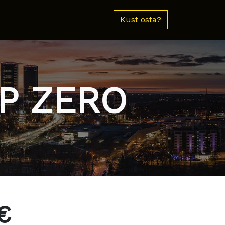
Kust osta?
 P ZERO
€