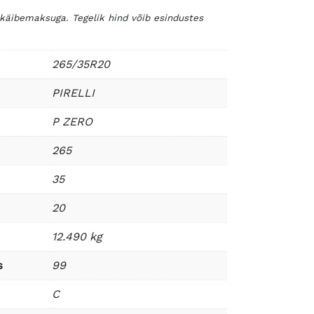
 käibemaksuga. Tegelik hind võib esindustes
265/35R20
PIRELLI
P ZERO
265
35
20
12.490 kg
s
99
C