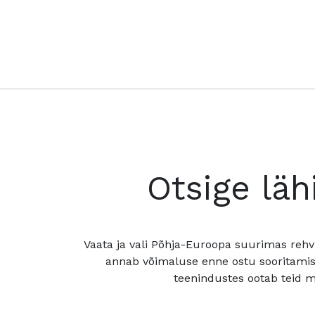
Otsige läh
Vaata ja vali Põhja-Euroopa suurimas rehv
annab võimaluse enne ostu sooritamis
teenindustes ootab teid mu