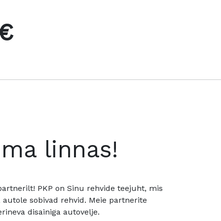
 €
oma linnas!
rtnerilt! PKP on Sinu rehvide teejuht, mis
utole sobivad rehvid. Meie partnerite
rineva disainiga autovelje.