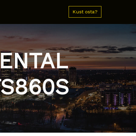
Kust osta?
NENTAL
TS860S