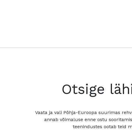
Otsige läh
Vaata ja vali Põhja-Euroopa suurimas rehv
annab võimaluse enne ostu sooritamis
teenindustes ootab teid mu