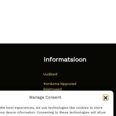
Informatsioon
Uudised
Korduma kippuvad
küsimused
Manage Consent
Kust osta?
 the best experiences, we use technologies like cookies to store
Küpsiste poliitika
ss device information. Consenting to these technologies will allow