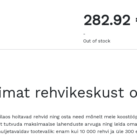
282.92
-
Out of stock
imat rehvikeskust 
ilaos hoitavad rehvid ning osta need mõnelt meie koostööpa
t tutvuda maksimaalse lahenduste arvuga ning leida oma a
ljetavaldav tootevalik: enam kui 10 000 rehvi ja üle 300 e