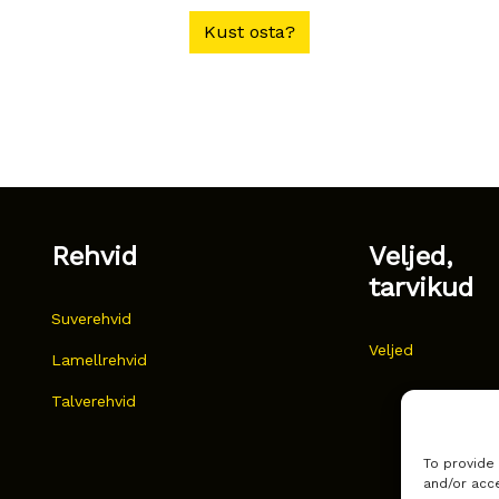
Kust osta?
Rehvid
Veljed,
tarvikud
Suverehvid
Veljed
Lamellrehvid
Talverehvid
To provide
and/or acce