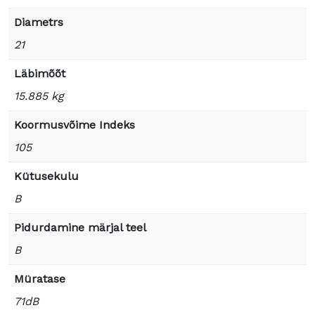
Diametrs
21
Läbimõõt
15.885 kg
Koormusvõime Indeks
105
Kütusekulu
B
Pidurdamine märjal teel
B
Müratase
71dB