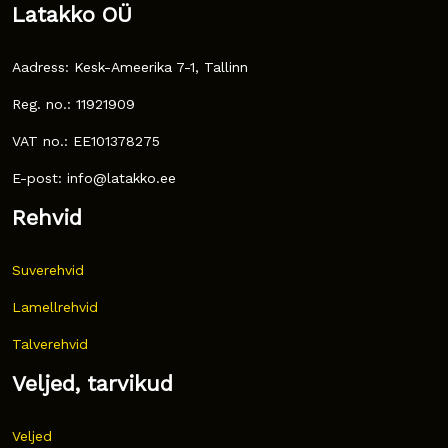
Latakko OÜ
Aadress: Kesk-Ameerika 7-1, Tallinn
Reg. no.: 11921909
VAT no.: EE101378275
E-post: info@latakko.ee
Rehvid
Suverehvid
Lamellrehvid
Talverehvid
Veljed, tarvikud
Veljed