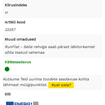
Kiirusindeks
H
Artikli kood
22257
Muud omadused
RunFlat - Selle rehviga saab pärast läbitorkamist
sõita teatud vahemaa
Kättesaadavus
Kutsume Teid uurima toodete saadavuse kohta
lähimast müügipunktist.
Kust osta?
Silt