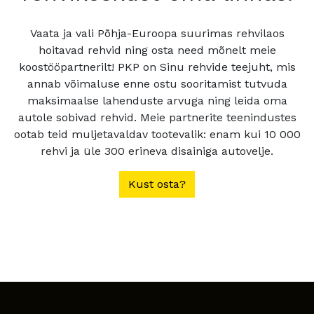
Vaata ja vali Põhja-Euroopa suurimas rehvilaos
hoitavad rehvid ning osta need mõnelt meie
koostööpartnerilt! PKP on Sinu rehvide teejuht, mis
annab võimaluse enne ostu sooritamist tutvuda
maksimaalse lahenduste arvuga ning leida oma
autole sobivad rehvid. Meie partnerite teenindustes
ootab teid muljetavaldav tootevalik: enam kui 10 000
rehvi ja üle 300 erineva disainiga autovelje.
Kust osta?