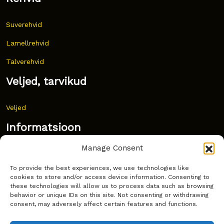
Suverehvid
Lamellrehvid
Talverehvid
Veljed, tarvikud
Veljed
Informatsioon
Manage Consent
Uudised
To provide the best experiences, we use technologies like
Korduma kippuvad küsimused
cookies to store and/or access device information. Consenting to
these technologies will allow us to process data such as browsing
Kust osta?
behavior or unique IDs on this site. Not consenting or withdrawing
consent, may adversely affect certain features and functions.
Küpsiste poliitika