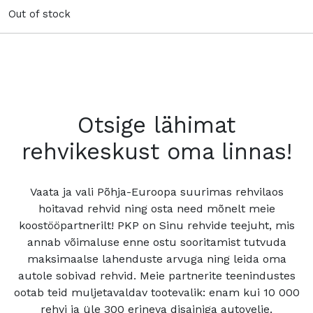
Out of stock
Otsige lähimat
rehvikeskust oma linnas!
Vaata ja vali Põhja-Euroopa suurimas rehvilaos
hoitavad rehvid ning osta need mõnelt meie
koostööpartnerilt! PKP on Sinu rehvide teejuht, mis
annab võimaluse enne ostu sooritamist tutvuda
maksimaalse lahenduste arvuga ning leida oma
autole sobivad rehvid. Meie partnerite teenindustes
ootab teid muljetavaldav tootevalik: enam kui 10 000
rehvi ja üle 300 erineva disainiga autovelje.