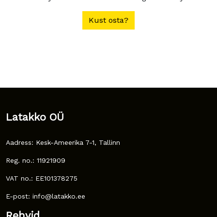
Kust osta?
Latakko OÜ
Aadress: Kesk-Ameerika 7-1, Tallinn
Reg. no.: 11921909
VAT no.: EE101378275
E-post: info@latakko.ee
Rehvid