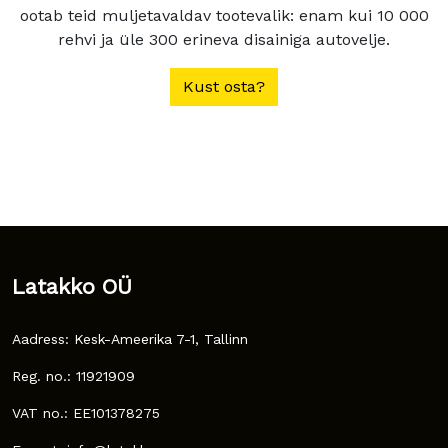
ootab teid muljetavaldav tootevalik: enam kui 10 000
rehvi ja üle 300 erineva disainiga autovelje.
Kust osta?
Latakko OÜ
Aadress: Kesk-Ameerika 7-1, Tallinn
Reg. no.: 11921909
VAT no.: EE101378275