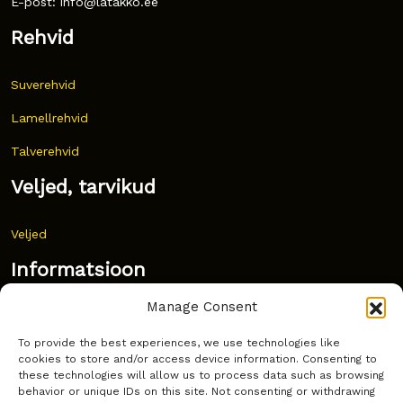
E-post: info@latakko.ee
Rehvid
Suverehvid
Lamellrehvid
Talverehvid
Veljed, tarvikud
Veljed
Informatsioon
Manage Consent
Uudised
To provide the best experiences, we use technologies like
Korduma kippuvad küsimused
cookies to store and/or access device information. Consenting to
these technologies will allow us to process data such as browsing
Kust osta?
behavior or unique IDs on this site. Not consenting or withdrawing