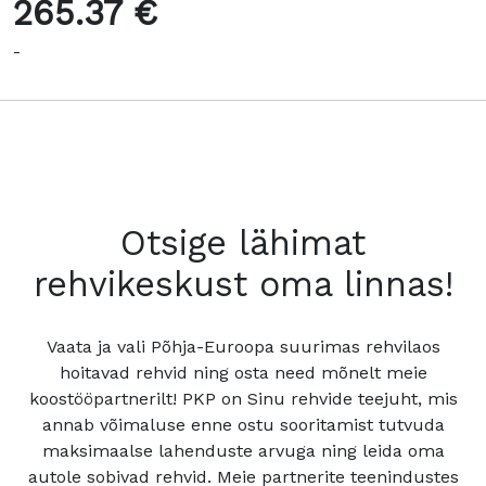
265.37 €
-
Otsige lähimat
rehvikeskust oma linnas!
Vaata ja vali Põhja-Euroopa suurimas rehvilaos
hoitavad rehvid ning osta need mõnelt meie
koostööpartnerilt! PKP on Sinu rehvide teejuht, mis
annab võimaluse enne ostu sooritamist tutvuda
maksimaalse lahenduste arvuga ning leida oma
autole sobivad rehvid. Meie partnerite teenindustes