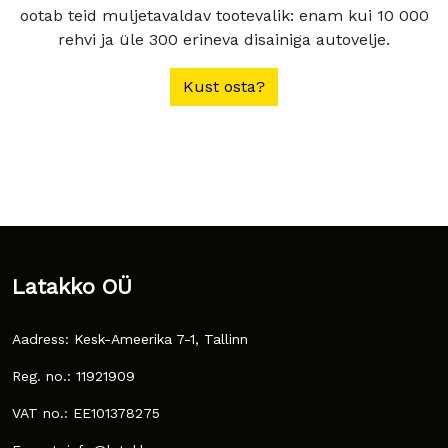
ootab teid muljetavaldav tootevalik: enam kui 10 000
rehvi ja üle 300 erineva disainiga autovelje.
Kust osta?
Latakko OÜ
Aadress: Kesk-Ameerika 7-1, Tallinn
Reg. no.: 11921909
VAT no.: EE101378275