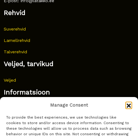
E-post: info@latakko.ee
Rehvid
Suverehvid
Lamellrehvid
Talverehvid
Veljed, tarvikud
Veljed
Informatsioon
Manage Consent
Uudised
To provide the best experiences, we use technologies like
Korduma kippuvad küsimused
cookies to store and/or access device information. Consenting to
these technologies will allow us to process data such as browsing
Kust osta?
behavior or unique IDs on this site. Not consenting or withdrawing