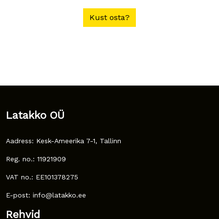
Kust osta?
Latakko OÜ
Aadress: Kesk-Ameerika 7-1, Tallinn
Reg. no.: 11921909
VAT no.: EE101378275
E-post: info@latakko.ee
Rehvid