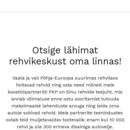
Otsige lähimat
rehvikeskust oma linnas!
Vaata ja vali Põhja-Euroopa suurimas rehvilaos
hoitavad rehvid ning osta need mõnelt meie
koostööpartnerilt! PKP on Sinu rehvide teejuht, mis
annab võimaluse enne ostu sooritamist tutvuda
maksimaalse lahenduste arvuga ning leida oma
autole sobivad rehvid. Meie partnerite teenindustes
ootab teid muljetavaldav tootevalik: enam kui 10 000
rehvi ja üle 300 erineva disainiga autovelje.