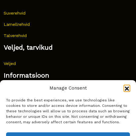
Suverehvid
Lamellrehvid
Talverehvid
Veljed, tarvikud
Veljed
Informatsioon
Manage Consent
Uudised
To provide the best experiences, we use technologies like
Korduma kippuvad küsimused
cookies to store and/or access device information. Consenting to
these technologies will allow us to process data such as browsing
Kust osta?
behavior or unique IDs on this site. Not consenting or withdrawing
consent, may adversely affect certain features and functions.
Küpsiste poliitika