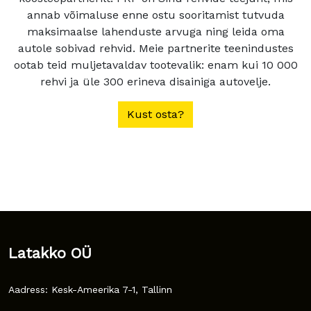
annab võimaluse enne ostu sooritamist tutvuda
maksimaalse lahenduste arvuga ning leida oma
autole sobivad rehvid. Meie partnerite teenindustes
ootab teid muljetavaldav tootevalik: enam kui 10 000
rehvi ja üle 300 erineva disainiga autovelje.
Kust osta?
Latakko OÜ
Aadress: Kesk-Ameerika 7-1, Tallinn