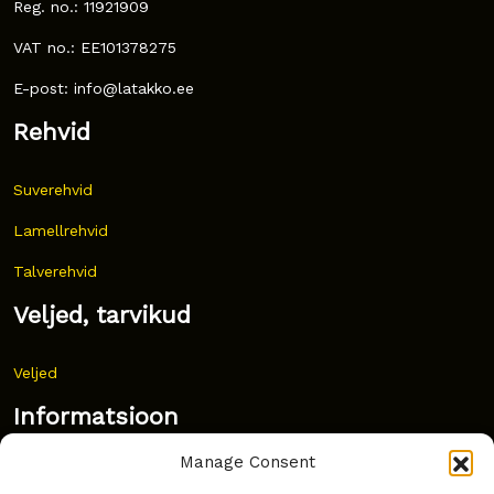
Reg. no.: 11921909
VAT no.: EE101378275
E-post: info@latakko.ee
Rehvid
Suverehvid
Lamellrehvid
Talverehvid
Veljed, tarvikud
Veljed
Informatsioon
Manage Consent
Uudised