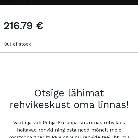
216.79 €
-
Out of stock
Otsige lähimat
rehvikeskust oma linnas!
Vaata ja vali Põhja-Euroopa suurimas rehvilaos
hoitavad rehvid ning osta need mõnelt meie
koostööpartnerilt! PKP on Sinu rehvide teejuht, mis