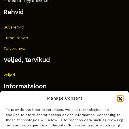
E-post: info@latakko.ee
Rehvid
Suverehvid
Lamellrehvid
Talverehvid
Veljed, tarvikud
Veljed
Informatsioon
Manage Consent
Uudised
To provide the best experiences, we use technologies like
Korduma kippuvad küsimused
cookies to store and/or access device information. Consenting to
these technologies will allow us to process data such as browsing
Kust osta?
behavior or unique IDs on this site. Not consenting or withdrawing