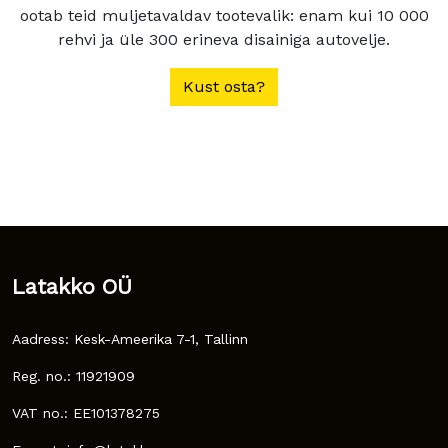
ootab teid muljetavaldav tootevalik: enam kui 10 000
rehvi ja üle 300 erineva disainiga autovelje.
Kust osta?
Latakko OÜ
Aadress: Kesk-Ameerika 7-1, Tallinn
Reg. no.: 11921909
VAT no.: EE101378275