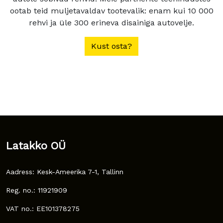
ootab teid muljetavaldav tootevalik: enam kui 10 000
rehvi ja üle 300 erineva disainiga autovelje.
Kust osta?
Latakko OÜ
Aadress: Kesk-Ameerika 7-1, Tallinn
Reg. no.: 11921909
VAT no.: EE101378275