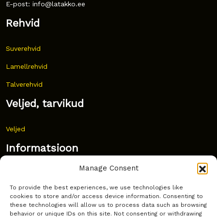
E-post: info@latakko.ee
Rehvid
Suverehvid
Lamellrehvid
Talverehvid
Veljed, tarvikud
Veljed
Informatsioon
Manage Consent
Uudised
To provide the best experiences, we use technologies like
Korduma kippuvad küsimused
cookies to store and/or access device information. Consenting to
these technologies will allow us to process data such as browsing
Kust osta?
behavior or unique IDs on this site. Not consenting or withdrawing