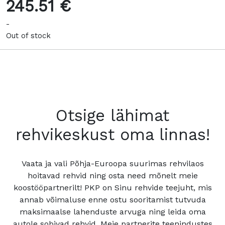
245.51 €
-
Out of stock
Otsige lähimat
rehvikeskust oma linnas!
Vaata ja vali Põhja-Euroopa suurimas rehvilaos
hoitavad rehvid ning osta need mõnelt meie
koostööpartnerilt! PKP on Sinu rehvide teejuht, mis
annab võimaluse enne ostu sooritamist tutvuda
maksimaalse lahenduste arvuga ning leida oma
autole sobivad rehvid. Meie partnerite teenindustes