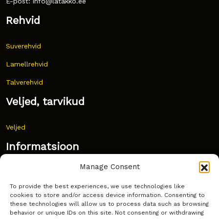
E-post: info@latakko.ee
Rehvid
Suverehvid
Lamellrehvid
Talverehvid
Veljed, tarvikud
Veljed
Informatsioon
Manage Consent
Uudised
To provide the best experiences, we use technologies like
Korduma kippuvad küsimused
cookies to store and/or access device information. Consenting to
these technologies will allow us to process data such as browsing
Kust osta?
behavior or unique IDs on this site. Not consenting or withdrawing