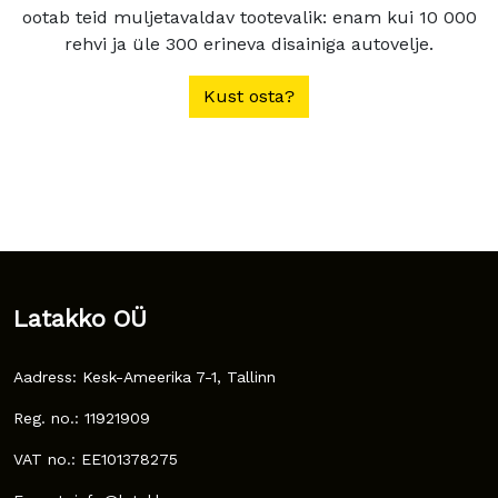
ootab teid muljetavaldav tootevalik: enam kui 10 000
rehvi ja üle 300 erineva disainiga autovelje.
Kust osta?
Latakko OÜ
Aadress: Kesk-Ameerika 7-1, Tallinn
Reg. no.: 11921909
VAT no.: EE101378275