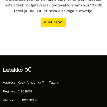
ootab teid muljetavaldav tootevalik: enam kui 10 000
rehvi ja üle 300 erineva disainiga autovelje.
Kust osta?
Latakko OÜ
Aadress: Kesk-Ameerika 7-1, Tallinn
Reg. no.: 11921909
VAT no.: EE101378275