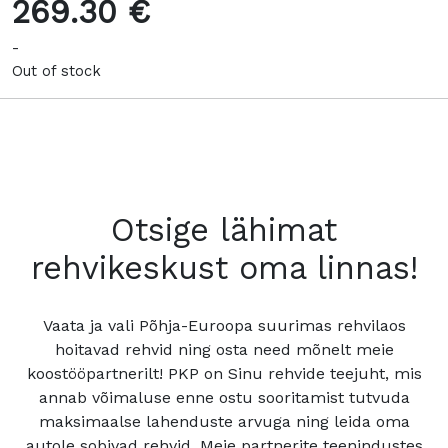
269.30 €
-
Out of stock
Otsige lähimat
rehvikeskust oma linnas!
Vaata ja vali Põhja-Euroopa suurimas rehvilaos
hoitavad rehvid ning osta need mõnelt meie
koostööpartnerilt! PKP on Sinu rehvide teejuht, mis
annab võimaluse enne ostu sooritamist tutvuda
maksimaalse lahenduste arvuga ning leida oma
autole sobivad rehvid. Meie partnerite teenindustes