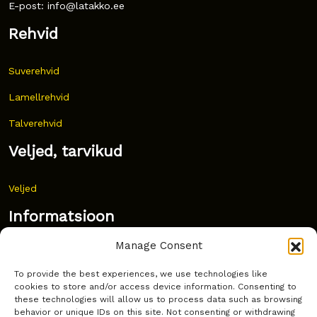
E-post: info@latakko.ee
Rehvid
Suverehvid
Lamellrehvid
Talverehvid
Veljed, tarvikud
Veljed
Informatsioon
Manage Consent
Uudised
To provide the best experiences, we use technologies like
Korduma kippuvad küsimused
cookies to store and/or access device information. Consenting to
these technologies will allow us to process data such as browsing
Kust osta?
behavior or unique IDs on this site. Not consenting or withdrawing