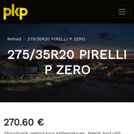
Rehvid
275/35R20 PIRELLI P ZERO
275/35R20 PIRELLI
P ZERO
270.60 €
*Soovituslik jaehind koos käibemaksuga. Tegelik hind võib