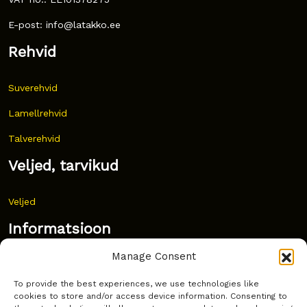
E-post: info@latakko.ee
Rehvid
Suverehvid
Lamellrehvid
Talverehvid
Veljed, tarvikud
Veljed
Informatsioon
Manage Consent
Uudised
To provide the best experiences, we use technologies like
Korduma kippuvad küsimused
cookies to store and/or access device information. Consenting to