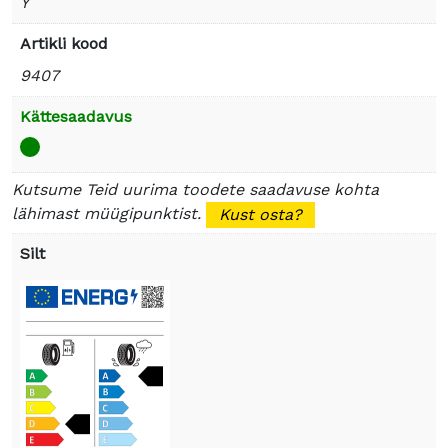
Y
Artikli kood
9407
Kättesaadavus
Kutsume Teid uurima toodete saadavuse kohta
lähimast müügipunktist.
Kust osta?
Silt