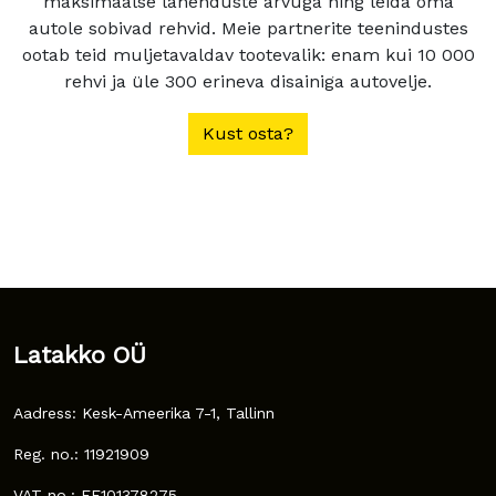
maksimaalse lahenduste arvuga ning leida oma
autole sobivad rehvid. Meie partnerite teenindustes
ootab teid muljetavaldav tootevalik: enam kui 10 000
rehvi ja üle 300 erineva disainiga autovelje.
Kust osta?
Latakko OÜ
Aadress: Kesk-Ameerika 7-1, Tallinn
Reg. no.: 11921909
VAT no.: EE101378275