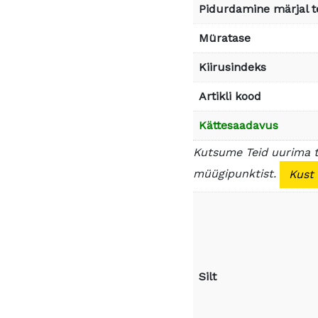
Pidurdamine märjal t
Müratase
Kiirusindeks
Artikli kood
Kättesaadavus
Kutsume Teid uurima 
müügipunktist.
Kust
Silt