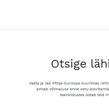
Otsige läh
Vaata ja vali Põhja-Euroopa suurimas rehv
annab võimaluse enne ostu sooritamis
teenindustes ootab teid mu