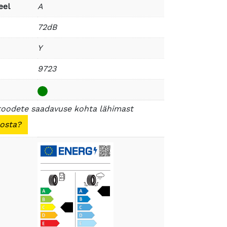
eel
A
72dB
Y
9723
toodete saadavuse kohta lähimast
 osta?