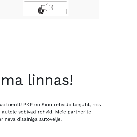
oma linnas!
rtnerilt! PKP on Sinu rehvide teejuht, mis
utole sobivad rehvid. Meie partnerite
rineva disainiga autovelje.