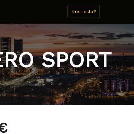
Kust osta?
ZERO SPORT
€