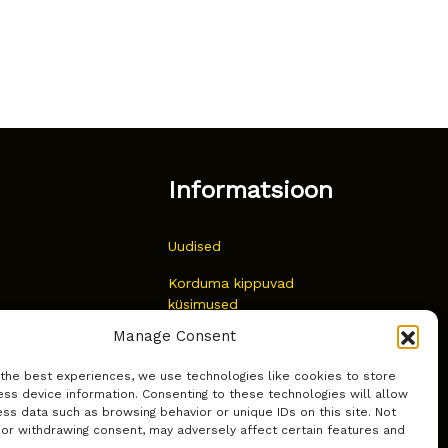
Informatsioon
Uudised
Korduma kippuvad
küsimused
Manage Consent
Kust osta?
 the best experiences, we use technologies like cookies to store
Küpsiste poliitika
ss device information. Consenting to these technologies will allow
ss data such as browsing behavior or unique IDs on this site. Not
 or withdrawing consent, may adversely affect certain features and