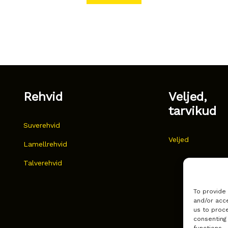
Rehvid
Veljed,
tarvikud
Suverehvid
Veljed
Lamellrehvid
Talverehvid
To provide
and/or acce
us to proce
consenting