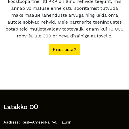
koostööpartnerilt! PKP on Sinu rehvide teejuht, mis
annab võimaluse enne ostu sooritamist tutvuda
maksimaalse lahenduste arvuga ning leida oma
autole sobivad rehvid. Meie partnerite teenindustes
ootab teid muljetavaldav tootevalik: enam kui 10 000
rehvi ja üle 300 erineva disainiga autovelje.
Kust osta?
Latakko OÜ
Aadress: Kesk-Ameerika 7-1, Tallinn