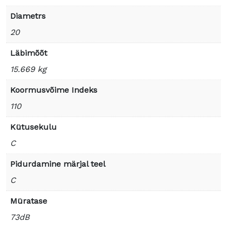
Diametrs
20
Läbimõõt
15.669 kg
Koormusvõime Indeks
110
Kütusekulu
C
Pidurdamine märjal teel
C
Müratase
73dB