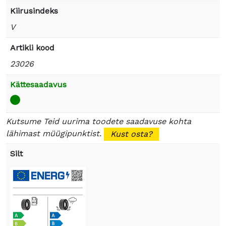
Kiirusindeks
V
Artikli kood
23026
Kättesaadavus
Kutsume Teid uurima toodete saadavuse kohta
lähimast müügipunktist.
Kust osta?
Silt