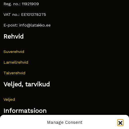
Reg. no.: 11921909
VAT no.: EE101378275
E-post: info@latakko.ee
Rehvid
Suverehvid
Lamellrehvid
Talverehvid
Veljed, tarvikud
Veljed
Informatsioon
Manage Consent
Uudised