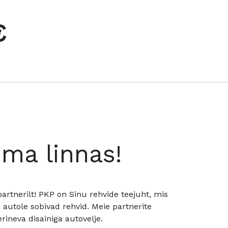
€
oma linnas!
rtnerilt! PKP on Sinu rehvide teejuht, mis
utole sobivad rehvid. Meie partnerite
rineva disainiga autovelje.