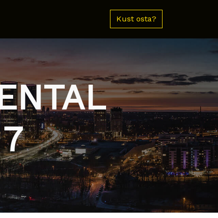
Kust osta?
NENTAL
 7