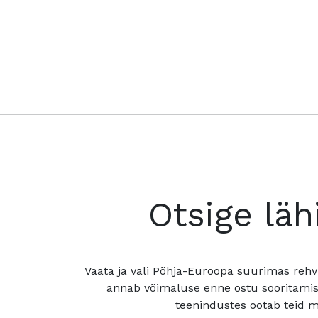
Otsige läh
Vaata ja vali Põhja-Euroopa suurimas rehv
annab võimaluse enne ostu sooritamis
teenindustes ootab teid mu