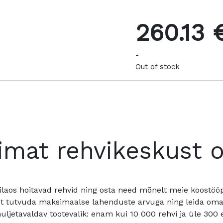
260.13 
-
Out of stock
imat rehvikeskust 
ilaos hoitavad rehvid ning osta need mõnelt meie koostööpa
t tutvuda maksimaalse lahenduste arvuga ning leida oma a
ljetavaldav tootevalik: enam kui 10 000 rehvi ja üle 300 e