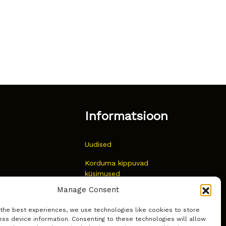
Informatsioon
Uudised
Korduma kippuvad
küsimused
Manage Consent
Kust osta?
 the best experiences, we use technologies like cookies to store
Küpsiste poliitika
ss device information. Consenting to these technologies will allow