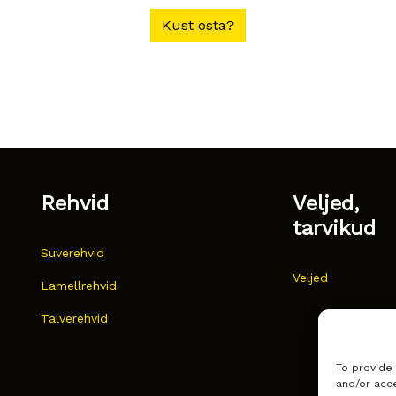
Kust osta?
Rehvid
Veljed,
tarvikud
Suverehvid
Veljed
Lamellrehvid
Talverehvid
To provide
and/or acce