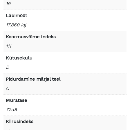
19
Läbimõõt
17.860 kg
Koormusvõime Indeks
111
Kütusekulu
D
Pidurdamine märjal teel
C
Müratase
72dB
Kiirusindeks