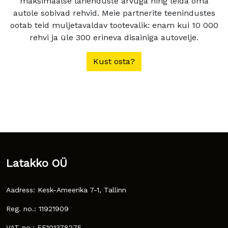
maksimaalse lahenduste arvuga ning leida oma
autole sobivad rehvid. Meie partnerite teenindustes
ootab teid muljetavaldav tootevalik: enam kui 10 000
rehvi ja üle 300 erineva disainiga autovelje.
Kust osta?
Latakko OÜ
Aadress: Kesk-Ameerika 7-1, Tallinn
Reg. no.: 11921909
VAT no.: EE101378275