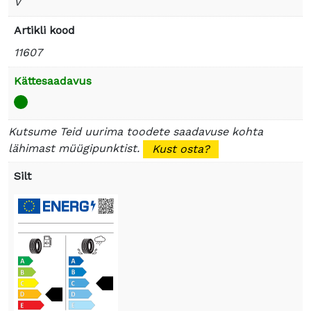
V
Artikli kood
11607
Kättesaadavus
Kutsume Teid uurima toodete saadavuse kohta
lähimast müügipunktist.
Kust osta?
Silt