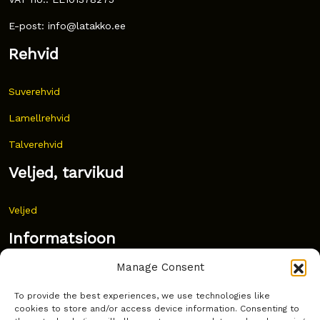
E-post: info@latakko.ee
Rehvid
Suverehvid
Lamellrehvid
Talverehvid
Veljed, tarvikud
Veljed
Informatsioon
Manage Consent
Uudised
To provide the best experiences, we use technologies like
Korduma kippuvad küsimused
cookies to store and/or access device information. Consenting to