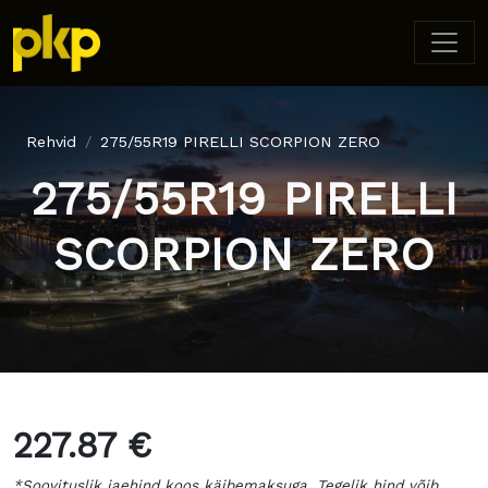
Rehvid
275/55R19 PIRELLI SCORPION ZERO
275/55R19 PIRELLI
SCORPION ZERO
227.87 €
*Soovituslik jaehind koos käibemaksuga. Tegelik hind võib