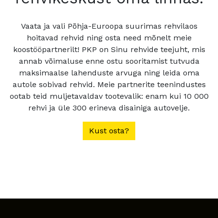
Vaata ja vali Põhja-Euroopa suurimas rehvilaos
hoitavad rehvid ning osta need mõnelt meie
koostööpartnerilt! PKP on Sinu rehvide teejuht, mis
annab võimaluse enne ostu sooritamist tutvuda
maksimaalse lahenduste arvuga ning leida oma
autole sobivad rehvid. Meie partnerite teenindustes
ootab teid muljetavaldav tootevalik: enam kui 10 000
rehvi ja üle 300 erineva disainiga autovelje.
Kust osta?