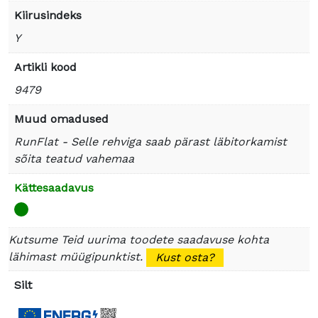
Kiirusindeks
Y
Artikli kood
9479
Muud omadused
RunFlat - Selle rehviga saab pärast läbitorkamist
sõita teatud vahemaa
Kättesaadavus
Kutsume Teid uurima toodete saadavuse kohta
lähimast müügipunktist.
Kust osta?
Silt