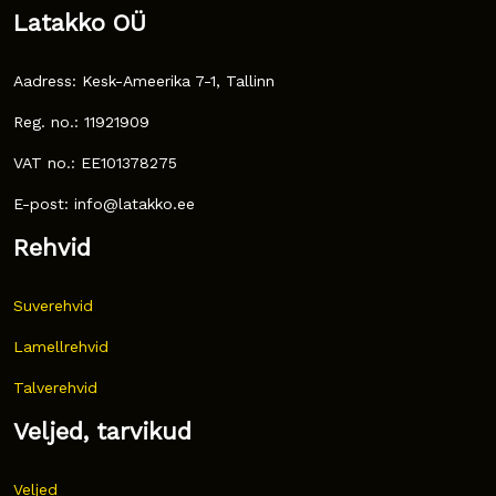
Latakko OÜ
Aadress: Kesk-Ameerika 7-1, Tallinn
Reg. no.: 11921909
VAT no.: EE101378275
E-post: info@latakko.ee
Rehvid
Suverehvid
Lamellrehvid
Talverehvid
Veljed, tarvikud
Veljed