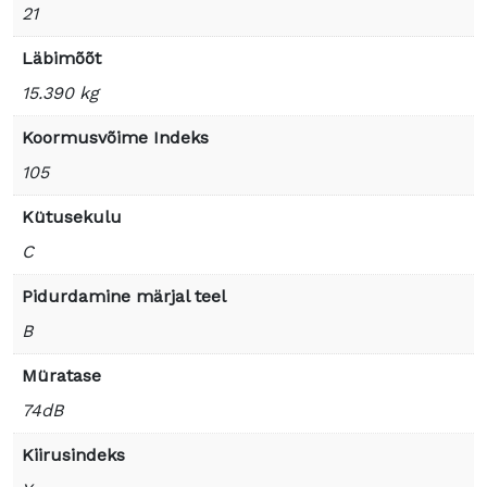
21
Läbimõõt
15.390 kg
Koormusvõime Indeks
105
Kütusekulu
C
Pidurdamine märjal teel
B
Müratase
74dB
Kiirusindeks