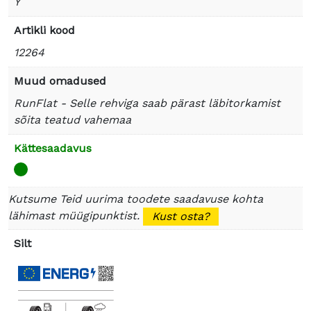
Y
Artikli kood
12264
Muud omadused
RunFlat - Selle rehviga saab pärast läbitorkamist
sõita teatud vahemaa
Kättesaadavus
Kutsume Teid uurima toodete saadavuse kohta
lähimast müügipunktist.
Kust osta?
Silt