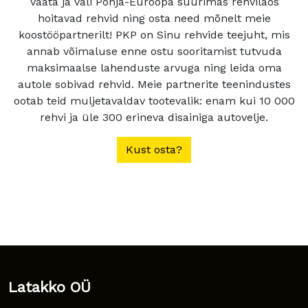
Vaata ja vali Põhja-Euroopa suurimas rehvilaos
hoitavad rehvid ning osta need mõnelt meie
koostööpartnerilt! PKP on Sinu rehvide teejuht, mis
annab võimaluse enne ostu sooritamist tutvuda
maksimaalse lahenduste arvuga ning leida oma
autole sobivad rehvid. Meie partnerite teenindustes
ootab teid muljetavaldav tootevalik: enam kui 10 000
rehvi ja üle 300 erineva disainiga autovelje.
Kust osta?
Latakko OÜ