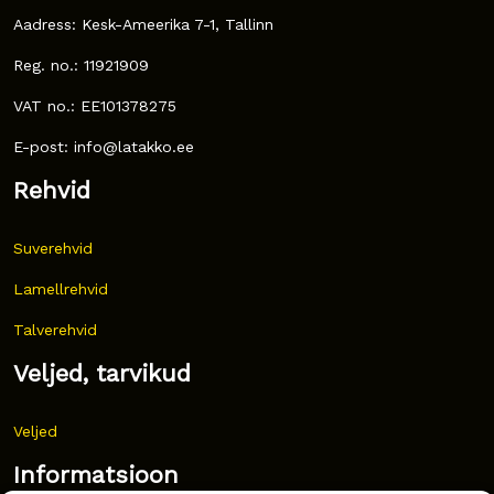
Aadress: Kesk-Ameerika 7-1, Tallinn
Reg. no.: 11921909
VAT no.: EE101378275
E-post: info@latakko.ee
Rehvid
Suverehvid
Lamellrehvid
Talverehvid
Veljed, tarvikud
Veljed
Informatsioon