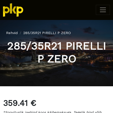
Rehvid
285/35R21 PIRELLI P ZERO
285/35R21 PIRELLI
P ZERO
359.41 €
*Soovituslik jaehind koos käibemaksuga. Tegelik hind võib