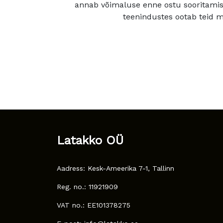
annab võimaluse enne ostu sooritamis
teenindustes ootab teid mu
Latakko OÜ
Aadress: Kesk-Ameerika 7-1, Tallinn
Reg. no.: 11921909
VAT no.: EE101378275