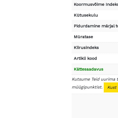
Koormusvõime Indek
Kütusekulu
Pidurdamine märjal t
Müratase
Kiirusindeks
Artikli kood
Kättesaadavus
Kutsume Teid uurima 
müügipunktist.
Kust