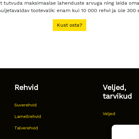
t tutvuda maksimaalse lahenduste arvuga ning leida oma a
ljetavaldav tootevalik: enam kui 10 000 rehvi ja üle 300 e
Kust osta?
Rehvid
Veljed,
tarvikud
Suverehvid
Veljed
Lamellrehvid
Talverehvid