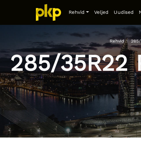
Rehvid
Veljed
Uudised
Rehvid
285
285/35R22 