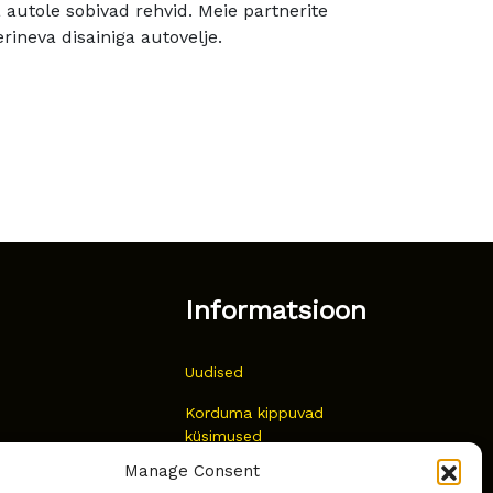
utole sobivad rehvid. Meie partnerite
rineva disainiga autovelje.
Informatsioon
Uudised
Korduma kippuvad
küsimused
Manage Consent
Kust osta?