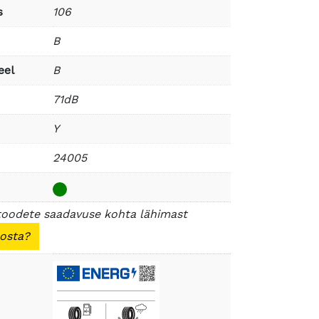
s
106
B
eel
B
71dB
Y
24005
toodete saadavuse kohta lähimast
 osta?