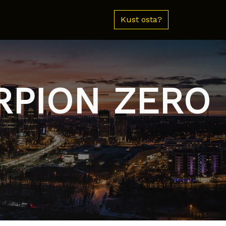
Kust osta?
ORPION ZERO
N