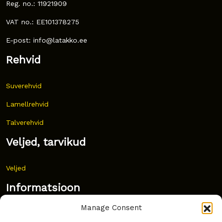
Reg. no.: 11921909
VAT no.: EE101378275
E-post: info@latakko.ee
Rehvid
Suverehvid
Lamellrehvid
Talverehvid
Veljed, tarvikud
Veljed
Informatsioon
Manage Consent
Uudised