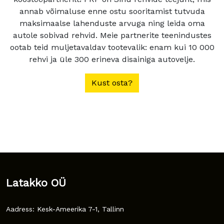
annab võimaluse enne ostu sooritamist tutvuda
maksimaalse lahenduste arvuga ning leida oma
autole sobivad rehvid. Meie partnerite teenindustes
ootab teid muljetavaldav tootevalik: enam kui 10 000
rehvi ja üle 300 erineva disainiga autovelje.
Kust osta?
Latakko OÜ
Aadress: Kesk-Ameerika 7-1, Tallinn