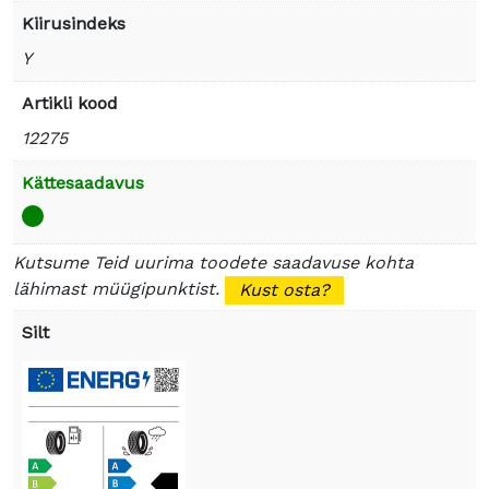
Kiirusindeks
Y
Artikli kood
12275
Kättesaadavus
Kutsume Teid uurima toodete saadavuse kohta
lähimast müügipunktist.
Kust osta?
Silt