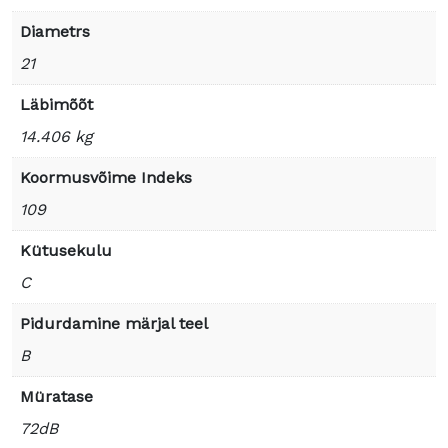
Diametrs
21
Läbimõõt
14.406 kg
Koormusvõime Indeks
109
Kütusekulu
C
Pidurdamine märjal teel
B
Müratase
72dB