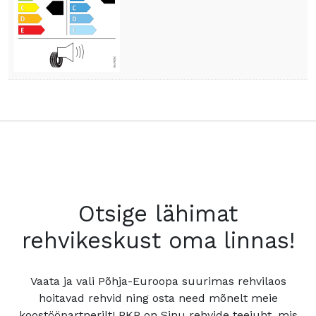
Otsige lähimat
rehvikeskust oma linnas!
Vaata ja vali Põhja-Euroopa suurimas rehvilaos
hoitavad rehvid ning osta need mõnelt meie
koostööpartnerilt! PKP on Sinu rehvide teejuht, mis