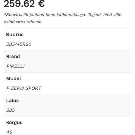
259.62 €
*Soovituslik jaehind koos käibemaksuga. Tegelik hind võib
esindustes erineda.
Suurus
285/45R20
Bränd
PIRELLI
Mudel
P ZERO SPORT
Laius
285
Kõrgus
45