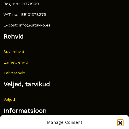
Reg. no.: 11921909
VAT no.: EE101378275
E-post: info@latakko.ee
Rehvid
Suverehvid
Lamellrehvid
Talverehvid
Veljed, tarvikud
Veljed
Informatsioon
Manage Consent
Uudised