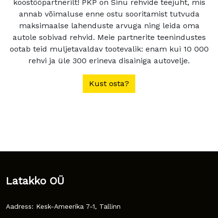
koostööpartnerilt! PKP on Sinu rehvide teejuht, mis
annab võimaluse enne ostu sooritamist tutvuda
maksimaalse lahenduste arvuga ning leida oma
autole sobivad rehvid. Meie partnerite teenindustes
ootab teid muljetavaldav tootevalik: enam kui 10 000
rehvi ja üle 300 erineva disainiga autovelje.
Kust osta?
Latakko OÜ
Aadress: Kesk-Ameerika 7-1, Tallinn