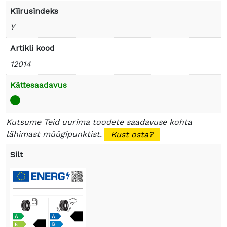
Kiirusindeks
Y
Artikli kood
12014
Kättesaadavus
Kutsume Teid uurima toodete saadavuse kohta
lähimast müügipunktist.
Kust osta?
Silt