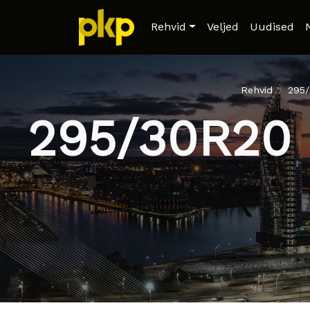
Rehvid
Veljed
Uudised
Rehvid
295
295/30R20 