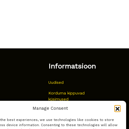
Informatsioon
Uudised
Korduma kippuvad
küsimused
Manage Consent
Kust osta?
 the best experiences, we use technologies like cookies to store
Küpsiste poliitika
ss device information. Consenting to these technologies will allow