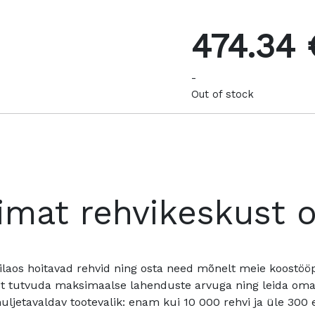
474.34 
-
Out of stock
imat rehvikeskust 
ilaos hoitavad rehvid ning osta need mõnelt meie koostööpa
t tutvuda maksimaalse lahenduste arvuga ning leida oma a
ljetavaldav tootevalik: enam kui 10 000 rehvi ja üle 300 e