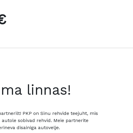
€
oma linnas!
rtnerilt! PKP on Sinu rehvide teejuht, mis
utole sobivad rehvid. Meie partnerite
rineva disainiga autovelje.