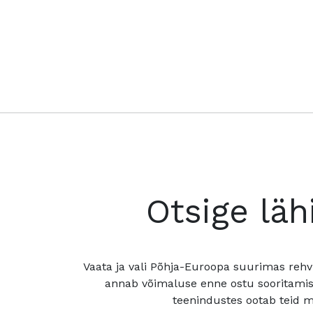
Otsige läh
Vaata ja vali Põhja-Euroopa suurimas rehv
annab võimaluse enne ostu sooritamis
teenindustes ootab teid mu