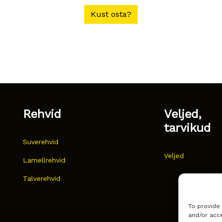
Kust osta?
Rehvid
Veljed,
tarvikud
Suverehvid
Veljed
Lamellrehvid
Talverehvid
To provide
and/or acce