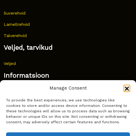
Suverehvid
Lamellrehvid
Talverehvid
Veljed, tarvikud
Veljed
Informatsioon
Manage Consent
Uudised
To provide the best experiences, we use technologies like
Korduma kippuvad küsimused
cookies to store and/or access device information. Consenting to
these technologies will allow us to process data such as browsing
Kust osta?
behavior or unique IDs on this site. Not consenting or withdrawing
consent, may adversely affect certain features and functions.
Küpsiste poliitika