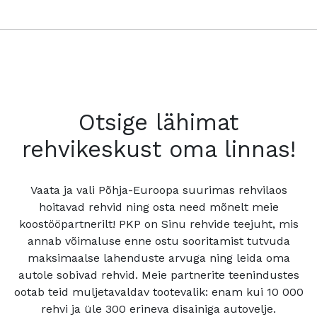
Otsige lähimat
rehvikeskust oma linnas!
Vaata ja vali Põhja-Euroopa suurimas rehvilaos
hoitavad rehvid ning osta need mõnelt meie
koostööpartnerilt! PKP on Sinu rehvide teejuht, mis
annab võimaluse enne ostu sooritamist tutvuda
maksimaalse lahenduste arvuga ning leida oma
autole sobivad rehvid. Meie partnerite teenindustes
ootab teid muljetavaldav tootevalik: enam kui 10 000
rehvi ja üle 300 erineva disainiga autovelje.