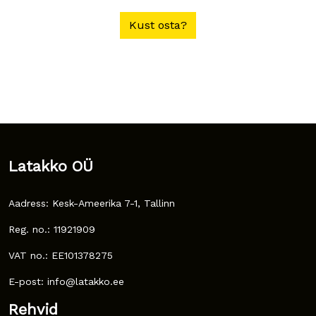
Kust osta?
Latakko OÜ
Aadress: Kesk-Ameerika 7-1, Tallinn
Reg. no.: 11921909
VAT no.: EE101378275
E-post: info@latakko.ee
Rehvid