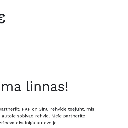
€
oma linnas!
rtnerilt! PKP on Sinu rehvide teejuht, mis
utole sobivad rehvid. Meie partnerite
rineva disainiga autovelje.