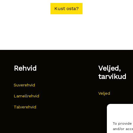
Kust osta?
Rehvid
Veljed,
tarvikud
Suverehvid
Veljed
Lamellrehvid
Talverehvid
To provide
and/or acce