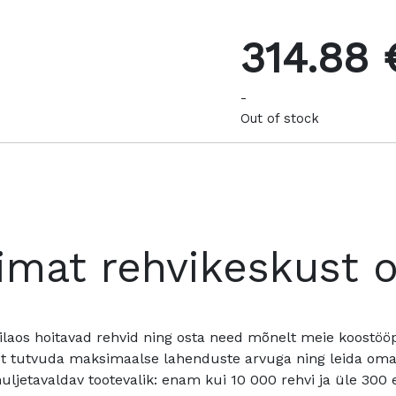
314.88 
-
Out of stock
imat rehvikeskust 
ilaos hoitavad rehvid ning osta need mõnelt meie koostööpa
t tutvuda maksimaalse lahenduste arvuga ning leida oma a
ljetavaldav tootevalik: enam kui 10 000 rehvi ja üle 300 e