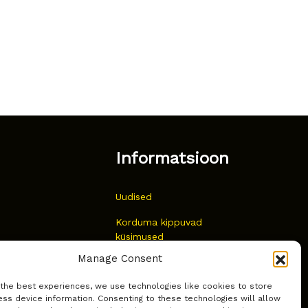
Informatsioon
Uudised
Korduma kippuvad
küsimused
Manage Consent
Kust osta?
 the best experiences, we use technologies like cookies to store
Küpsiste poliitika
ss device information. Consenting to these technologies will allow