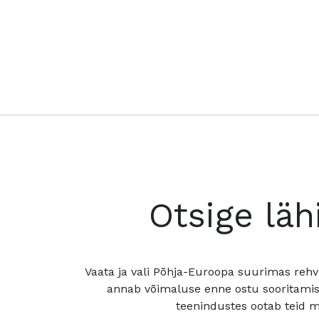
Otsige läh
Vaata ja vali Põhja-Euroopa suurimas rehv
annab võimaluse enne ostu sooritamis
teenindustes ootab teid mu