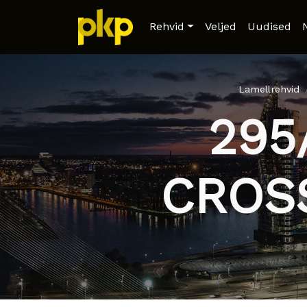
Rehvid
Veljed
Uudised
Lamellrehvid
295
CROS