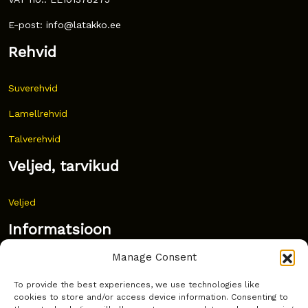
E-post: info@latakko.ee
Rehvid
Suverehvid
Lamellrehvid
Talverehvid
Veljed, tarvikud
Veljed
Informatsioon
Manage Consent
Uudised
To provide the best experiences, we use technologies like
Korduma kippuvad küsimused
cookies to store and/or access device information. Consenting to