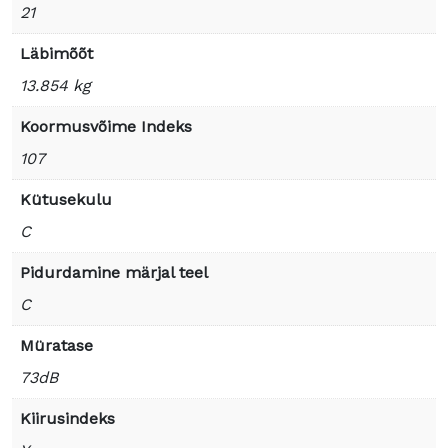
21
Läbimõõt
13.854 kg
Koormusvõime Indeks
107
Kütusekulu
C
Pidurdamine märjal teel
C
Müratase
73dB
Kiirusindeks