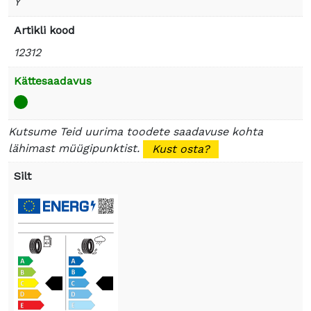
Y
Artikli kood
12312
Kättesaadavus
Kutsume Teid uurima toodete saadavuse kohta
lähimast müügipunktist.
Kust osta?
Silt