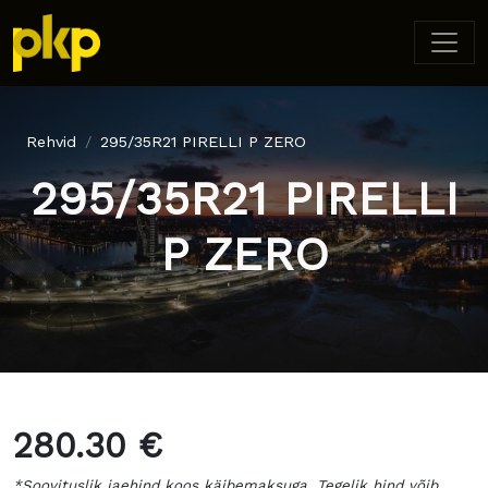
Rehvid
295/35R21 PIRELLI P ZERO
295/35R21 PIRELLI
P ZERO
280.30 €
*Soovituslik jaehind koos käibemaksuga. Tegelik hind võib