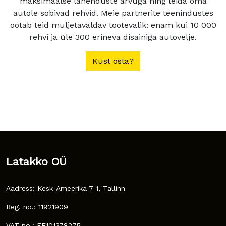
maksimaalse lahenduste arvuga ning leida oma
autole sobivad rehvid. Meie partnerite teenindustes
ootab teid muljetavaldav tootevalik: enam kui 10 000
rehvi ja üle 300 erineva disainiga autovelje.
Kust osta?
Latakko OÜ
Aadress: Kesk-Ameerika 7-1, Tallinn
Reg. no.: 11921909
VAT no.: EE101378275