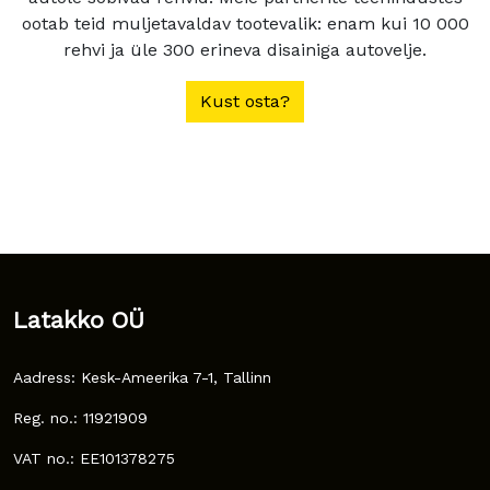
ootab teid muljetavaldav tootevalik: enam kui 10 000
rehvi ja üle 300 erineva disainiga autovelje.
Kust osta?
Latakko OÜ
Aadress: Kesk-Ameerika 7-1, Tallinn
Reg. no.: 11921909
VAT no.: EE101378275