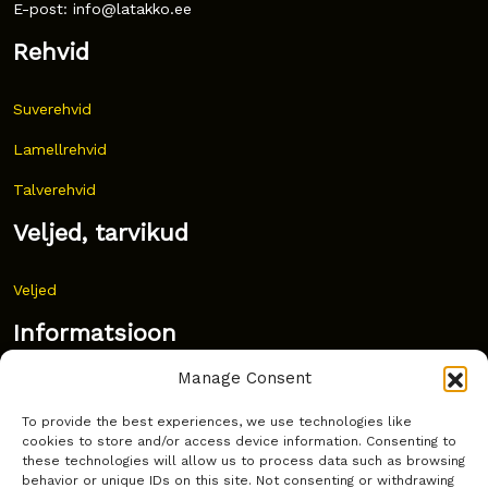
E-post: info@latakko.ee
Rehvid
Suverehvid
Lamellrehvid
Talverehvid
Veljed, tarvikud
Veljed
Informatsioon
Manage Consent
Uudised
To provide the best experiences, we use technologies like
Korduma kippuvad küsimused
cookies to store and/or access device information. Consenting to
these technologies will allow us to process data such as browsing
Kust osta?
behavior or unique IDs on this site. Not consenting or withdrawing