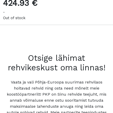
424.93 €
-
Out of stock
Otsige lähimat
rehvikeskust oma linnas!
Vaata ja vali Põhja-Euroopa suurimas rehvilaos
hoitavad rehvid ning osta need mõnelt meie
koostööpartnerilt! PKP on Sinu rehvide teejuht, mis
annab võimaluse enne ostu sooritamist tutvuda
maksimaalse lahenduste arvuga ning leida oma
autole sobivad rehvid. Meie partnerite teenindustes