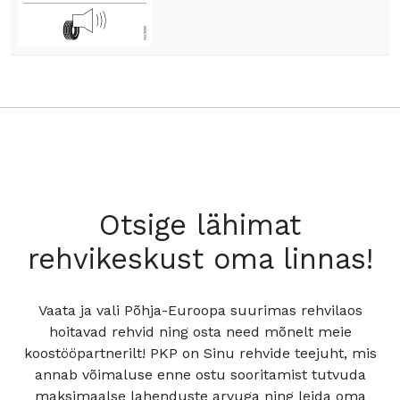
Otsige lähimat
rehvikeskust oma linnas!
Vaata ja vali Põhja-Euroopa suurimas rehvilaos
hoitavad rehvid ning osta need mõnelt meie
koostööpartnerilt! PKP on Sinu rehvide teejuht, mis
annab võimaluse enne ostu sooritamist tutvuda
maksimaalse lahenduste arvuga ning leida oma