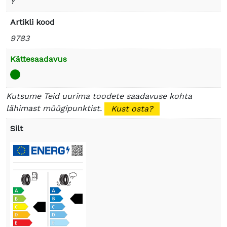
Y
Artikli kood
9783
Kättesaadavus
Kutsume Teid uurima toodete saadavuse kohta
lähimast müügipunktist.
Kust osta?
Silt