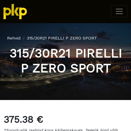
Rehvid
315/30R21 PIRELLI P ZERO SPORT
315/30R21 PIRELLI
P ZERO SPORT
375.38 €
*Soovituslik jaehind koos käibemaksuga. Tegelik hind võib