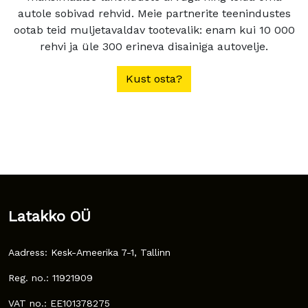
autole sobivad rehvid. Meie partnerite teenindustes
ootab teid muljetavaldav tootevalik: enam kui 10 000
rehvi ja üle 300 erineva disainiga autovelje.
Kust osta?
Latakko OÜ
Aadress: Kesk-Ameerika 7-1, Tallinn
Reg. no.: 11921909
VAT no.: EE101378275