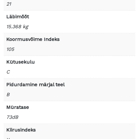
21
Läbimõõt
15.368 kg
Koormusvõime Indeks
105
Kütusekulu
C
Pidurdamine märjal teel
B
Müratase
73dB
Kiirusindeks