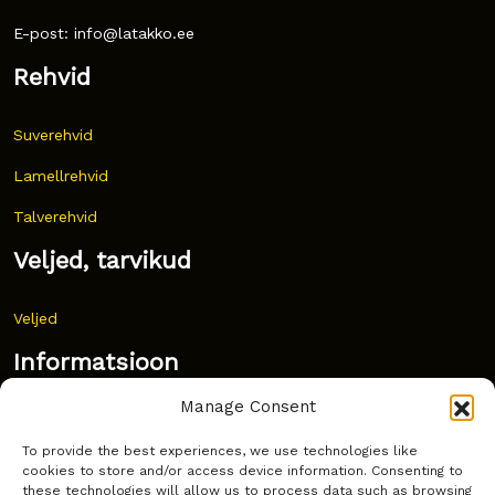
E-post: info@latakko.ee
Rehvid
Suverehvid
Lamellrehvid
Talverehvid
Veljed, tarvikud
Veljed
Informatsioon
Manage Consent
Uudised
To provide the best experiences, we use technologies like
Korduma kippuvad küsimused
cookies to store and/or access device information. Consenting to
these technologies will allow us to process data such as browsing