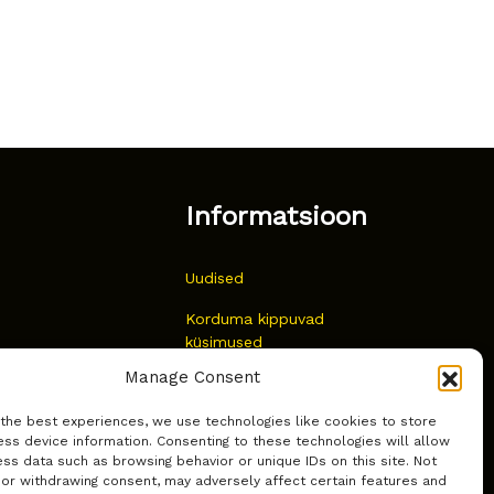
Informatsioon
Uudised
Korduma kippuvad
küsimused
Manage Consent
Kust osta?
 the best experiences, we use technologies like cookies to store
Küpsiste poliitika
ss device information. Consenting to these technologies will allow
ss data such as browsing behavior or unique IDs on this site. Not
 or withdrawing consent, may adversely affect certain features and