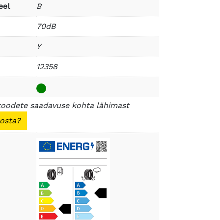
eel
B
70dB
Y
12358
toodete saadavuse kohta lähimast
 osta?