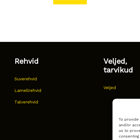
Rehvid
Veljed,
tarvikud
Suverehvid
Veljed
Lamellrehvid
Talverehvid
To provide
and/or acce
us to proce
consenting