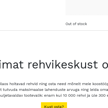
Out of stock
imat rehvikeskust 
ilaos hoitavad rehvid ning osta need mõnelt meie koostööpa
t tutvuda maksimaalse lahenduste arvuga ning leida oma a
ljetavaldav tootevalik: enam kui 10 000 rehvi ja üle 300 e
Kust osta?