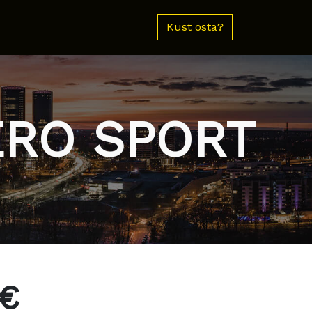
Kust osta?
ZERO SPORT
 €