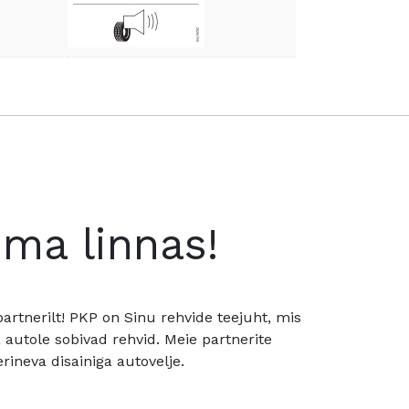
oma linnas!
rtnerilt! PKP on Sinu rehvide teejuht, mis
utole sobivad rehvid. Meie partnerite
rineva disainiga autovelje.