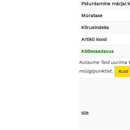
Pidurdamine märjal t
Müratase
Kiirusindeks
Artikli kood
Kättesaadavus
Kutsume Teid uurima 
müügipunktist.
Kust
Silt