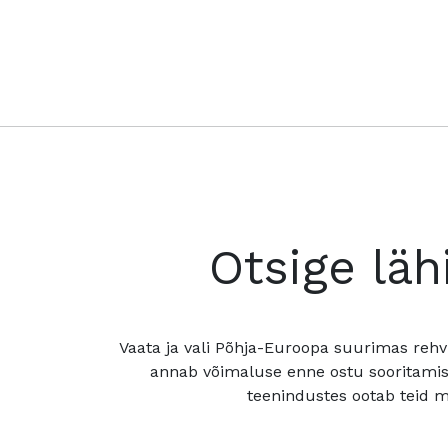
Otsige läh
Vaata ja vali Põhja-Euroopa suurimas rehv
annab võimaluse enne ostu sooritamis
teenindustes ootab teid mu