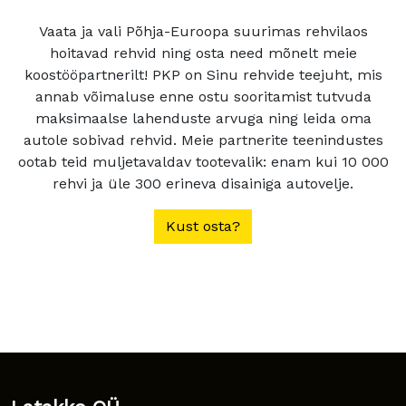
Vaata ja vali Põhja-Euroopa suurimas rehvilaos
hoitavad rehvid ning osta need mõnelt meie
koostööpartnerilt! PKP on Sinu rehvide teejuht, mis
annab võimaluse enne ostu sooritamist tutvuda
maksimaalse lahenduste arvuga ning leida oma
autole sobivad rehvid. Meie partnerite teenindustes
ootab teid muljetavaldav tootevalik: enam kui 10 000
rehvi ja üle 300 erineva disainiga autovelje.
Kust osta?