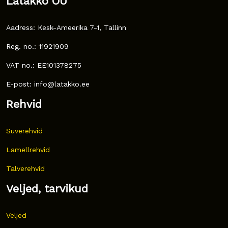
Latakko OÜ
Aadress: Kesk-Ameerika 7-1, Tallinn
Reg. no.: 11921909
VAT no.: EE101378275
E-post: info@latakko.ee
Rehvid
Suverehvid
Lamellrehvid
Talverehvid
Veljed, tarvikud
Veljed