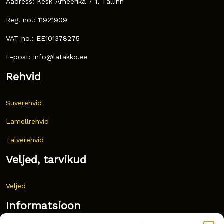
Aadress: Kesk-Ameerika 7-1, Tallinn
Reg. no.: 11921909
VAT no.: EE101378275
E-post: info@latakko.ee
Rehvid
Suverehvid
Lamellrehvid
Talverehvid
Veljed, tarvikud
Veljed
Informatsioon