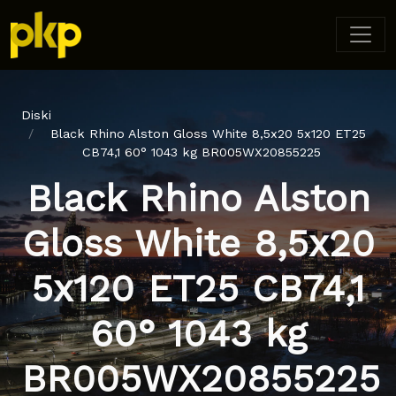
Diski
Black Rhino Alston Gloss White 8,5x20 5x120 ET25
CB74,1 60° 1043 kg BR005WX20855225
Black Rhino Alston
Gloss White 8,5x20
5x120 ET25 CB74,1
60° 1043 kg
BR005WX20855225