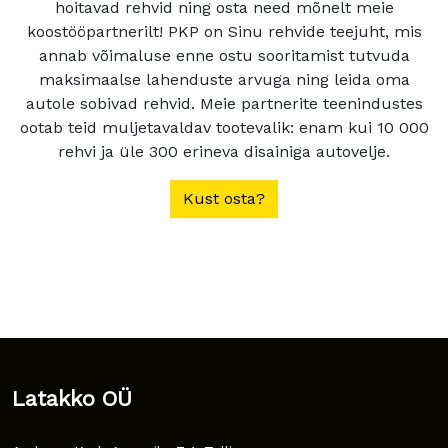
hoitavad rehvid ning osta need mõnelt meie
koostööpartnerilt! PKP on Sinu rehvide teejuht, mis
annab võimaluse enne ostu sooritamist tutvuda
maksimaalse lahenduste arvuga ning leida oma
autole sobivad rehvid. Meie partnerite teenindustes
ootab teid muljetavaldav tootevalik: enam kui 10 000
rehvi ja üle 300 erineva disainiga autovelje.
Kust osta?
Latakko OÜ