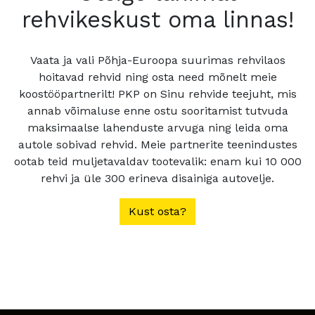
rehvikeskust oma linnas!
Vaata ja vali Põhja-Euroopa suurimas rehvilaos
hoitavad rehvid ning osta need mõnelt meie
koostööpartnerilt! PKP on Sinu rehvide teejuht, mis
annab võimaluse enne ostu sooritamist tutvuda
maksimaalse lahenduste arvuga ning leida oma
autole sobivad rehvid. Meie partnerite teenindustes
ootab teid muljetavaldav tootevalik: enam kui 10 000
rehvi ja üle 300 erineva disainiga autovelje.
Kust osta?