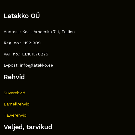
Latakko OÜ
Aadress: Kesk-Ameerika 7-1, Tallinn
Reg. no.: 11921909
VAT no.: EE101378275
E-post: info@latakko.ee
Rehvid
Suverehvid
Lamellrehvid
Talverehvid
Veljed, tarvikud