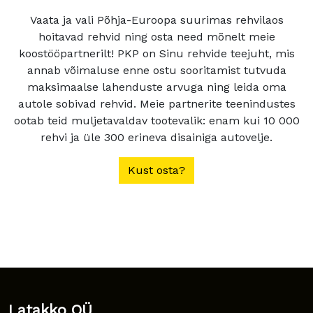
Vaata ja vali Põhja-Euroopa suurimas rehvilaos
hoitavad rehvid ning osta need mõnelt meie
koostööpartnerilt! PKP on Sinu rehvide teejuht, mis
annab võimaluse enne ostu sooritamist tutvuda
maksimaalse lahenduste arvuga ning leida oma
autole sobivad rehvid. Meie partnerite teenindustes
ootab teid muljetavaldav tootevalik: enam kui 10 000
rehvi ja üle 300 erineva disainiga autovelje.
Kust osta?
Latakko OÜ