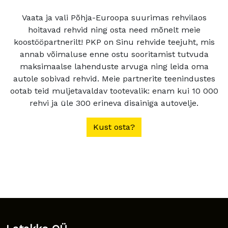
Vaata ja vali Põhja-Euroopa suurimas rehvilaos
hoitavad rehvid ning osta need mõnelt meie
koostööpartnerilt! PKP on Sinu rehvide teejuht, mis
annab võimaluse enne ostu sooritamist tutvuda
maksimaalse lahenduste arvuga ning leida oma
autole sobivad rehvid. Meie partnerite teenindustes
ootab teid muljetavaldav tootevalik: enam kui 10 000
rehvi ja üle 300 erineva disainiga autovelje.
Kust osta?