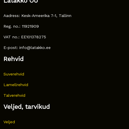
Latakko OÜ
Aadress: Kesk-Ameerika 7-1, Tallinn
Reg. no.: 11921909
VAT no.: EE101378275
E-post: info@latakko.ee
Rehvid
Suverehvid
Lamellrehvid
Talverehvid
Veljed, tarvikud
Veljed