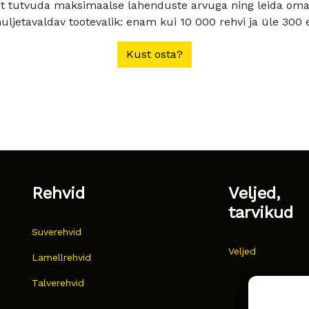
t tutvuda maksimaalse lahenduste arvuga ning leida oma a
ljetavaldav tootevalik: enam kui 10 000 rehvi ja üle 300 e
Kust osta?
Rehvid
Veljed,
tarvikud
Suverehvid
Veljed
Lamellrehvid
Talverehvid