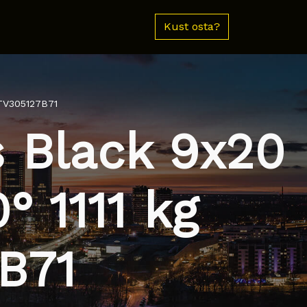
Kust osta?
KTV305127B71
s Black 9x20
° 1111 kg
B71