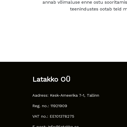
annab võimaluse enne ostu sooritamis
teenindustes ootab teid mu
Latakko OÜ
Aadress: Kesk-Ameerika 7-1, Tallinn
Reg. no.: 11921909
VAT no.: EE101378275
E-post: info@latakko.ee