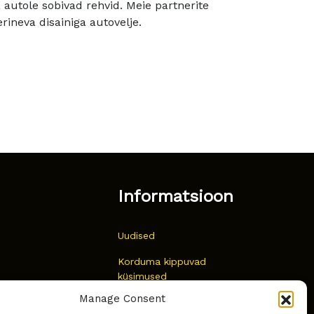
utole sobivad rehvid. Meie partnerite
rineva disainiga autovelje.
Informatsioon
Uudised
Korduma kippuvad
küsimused
Manage Consent
Kust osta?