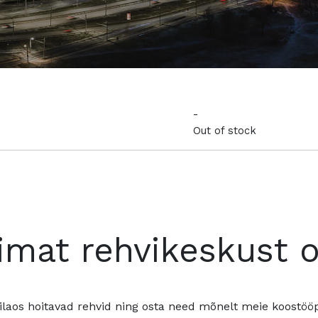
-
Out of stock
imat rehvikeskust 
ilaos hoitavad rehvid ning osta need mõnelt meie koostööpa