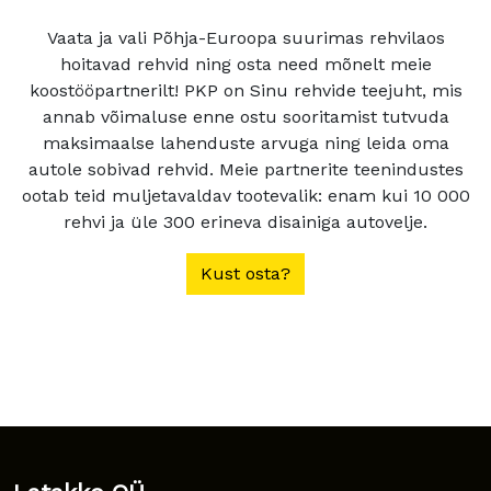
Vaata ja vali Põhja-Euroopa suurimas rehvilaos
hoitavad rehvid ning osta need mõnelt meie
koostööpartnerilt! PKP on Sinu rehvide teejuht, mis
annab võimaluse enne ostu sooritamist tutvuda
maksimaalse lahenduste arvuga ning leida oma
autole sobivad rehvid. Meie partnerite teenindustes
ootab teid muljetavaldav tootevalik: enam kui 10 000
rehvi ja üle 300 erineva disainiga autovelje.
Kust osta?