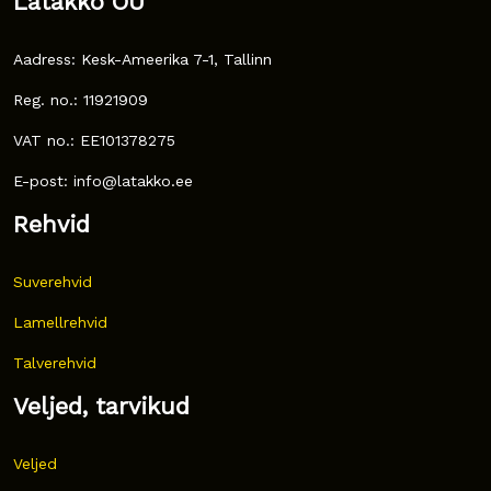
Latakko OÜ
Aadress: Kesk-Ameerika 7-1, Tallinn
Reg. no.: 11921909
VAT no.: EE101378275
E-post: info@latakko.ee
Rehvid
Suverehvid
Lamellrehvid
Talverehvid
Veljed, tarvikud
Veljed