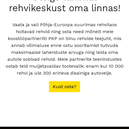
rehvikeskust oma linnas!
Vaata ja vali Põhja-Euroopa suurimas rehvilaos
hoitavad rehvid ning osta need mõnelt meie
koostööpartnerilt! PKP on Sinu rehvide teejuht, mis
annab võimaluse enne ostu sooritamist tutvuda
maksimaalse lahenduste arvuga ning leida oma
autole sobivad rehvid. Meie partnerite teenindustes
ootab teid muljetavaldav tootevalik: enam kui 10 000
rehvi ja üle 300 erineva disainiga autovelje.
Kust osta?