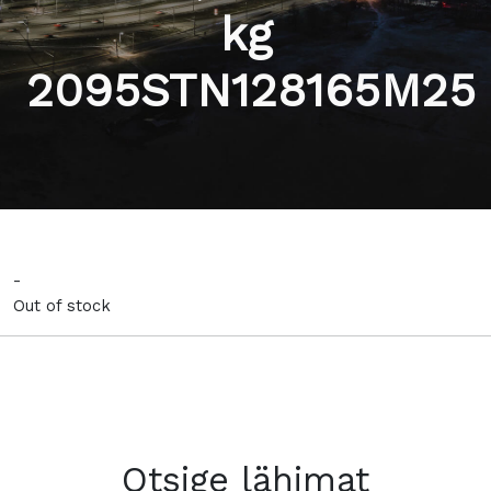
kg
2095STN128165M25
-
Out of stock
Otsige lähimat