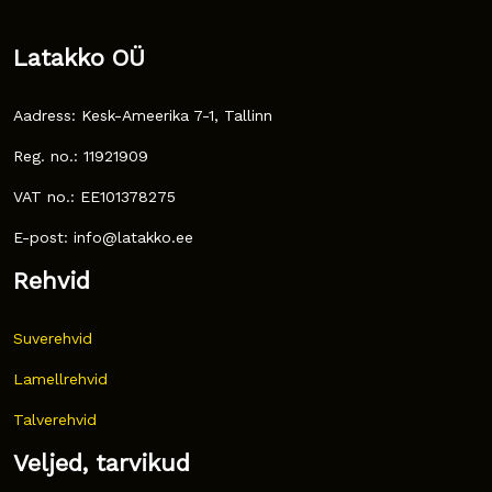
Latakko OÜ
Aadress: Kesk-Ameerika 7-1, Tallinn
Reg. no.: 11921909
VAT no.: EE101378275
E-post: info@latakko.ee
Rehvid
Suverehvid
Lamellrehvid
Talverehvid
Veljed, tarvikud