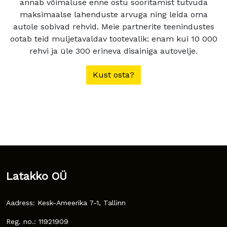
annab võimaluse enne ostu sooritamist tutvuda
maksimaalse lahenduste arvuga ning leida oma
autole sobivad rehvid. Meie partnerite teenindustes
ootab teid muljetavaldav tootevalik: enam kui 10 000
rehvi ja üle 300 erineva disainiga autovelje.
Kust osta?
Latakko OÜ
Aadress: Kesk-Ameerika 7-1, Tallinn
Reg. no.: 11921909