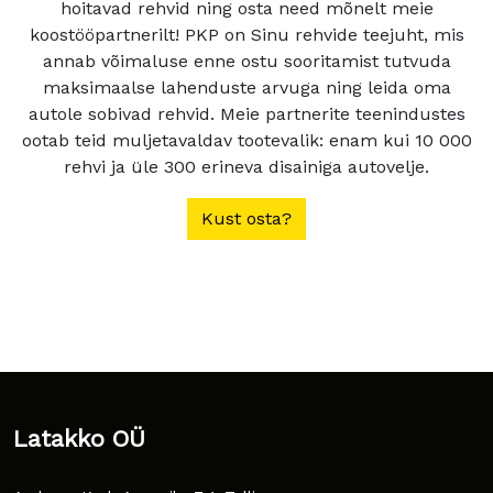
hoitavad rehvid ning osta need mõnelt meie
koostööpartnerilt! PKP on Sinu rehvide teejuht, mis
annab võimaluse enne ostu sooritamist tutvuda
maksimaalse lahenduste arvuga ning leida oma
autole sobivad rehvid. Meie partnerite teenindustes
ootab teid muljetavaldav tootevalik: enam kui 10 000
rehvi ja üle 300 erineva disainiga autovelje.
Kust osta?
Latakko OÜ