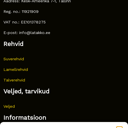
Aadress: Kesk-Ameerika 7-1, Tallinn
Reg. no.: 11921909
VAT no.: EE101378275
E-post: info@latakko.ee
Rehvid
Suverehvid
Lamellrehvid
Talverehvid
Veljed, tarvikud
Veljed
Informatsioon