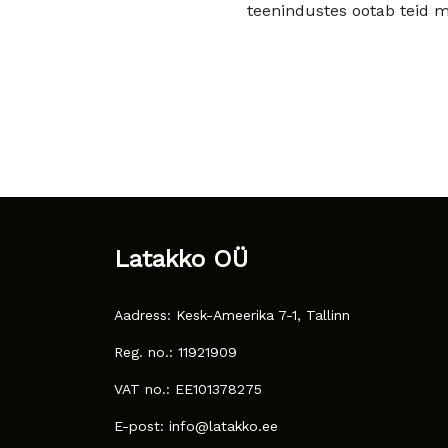
teenindustes ootab teid mu
Latakko OÜ
Aadress: Kesk-Ameerika 7-1, Tallinn
Reg. no.: 11921909
VAT no.: EE101378275
E-post: info@latakko.ee