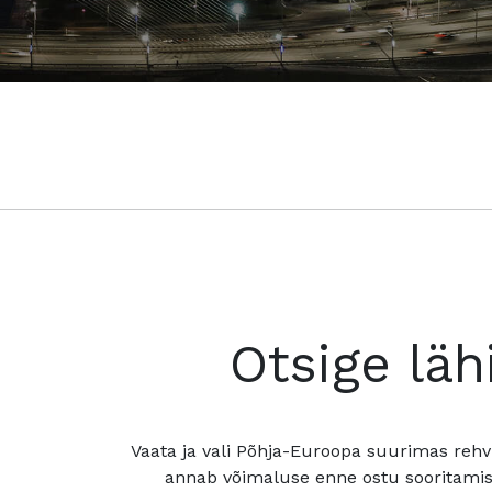
Otsige läh
Vaata ja vali Põhja-Euroopa suurimas rehv
annab võimaluse enne ostu sooritamis