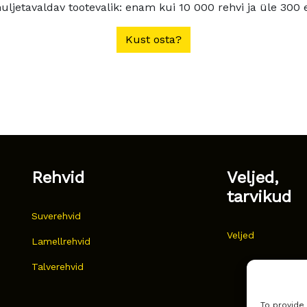
ljetavaldav tootevalik: enam kui 10 000 rehvi ja üle 300 e
Kust osta?
Rehvid
Veljed,
tarvikud
Suverehvid
Veljed
Lamellrehvid
Talverehvid
To provide