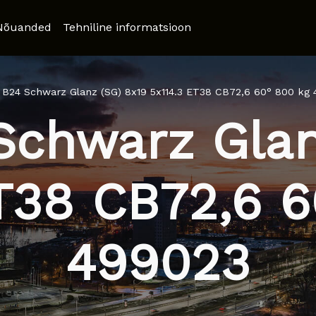
Nõuanded
Tehniline informatsioon
 B24 Schwarz Glanz (SG) 8x19 5x114.3 ET38 CB72,6 60° 800 kg
Schwarz Glan
ET38 CB72,6 6
499023