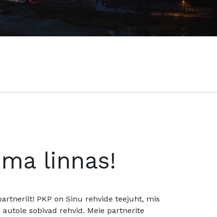
oma linnas!
rtnerilt! PKP on Sinu rehvide teejuht, mis
utole sobivad rehvid. Meie partnerite