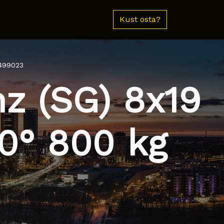
Kust osta?
 499023
z (SG) 8x19
0° 800 kg