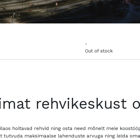
-
Out of stock
imat rehvikeskust 
ilaos hoitavad rehvid ning osta need mõnelt meie koostööpa
t tutvuda maksimaalse lahenduste arvuga ning leida oma a