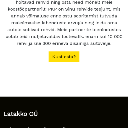
hoitavad rehvid ning osta need mõnelt meie
koostööpartnerilt! PKP on Sinu rehvide teejuht, mis
annab võimaluse enne ostu sooritamist tutvuda
maksimaalse lahenduste arvuga ning leida oma
autole sobivad rehvid. Meie partnerite teenindustes
ootab teid muljetavaldav tootevalik: enam kui 10 000
rehvi ja üle 300 erineva disainiga autovelje.
Kust osta?
Latakko OÜ