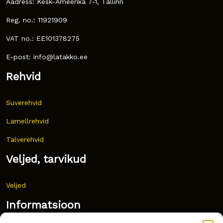
Aadress: Kesk-Ameerika 7-1, Tallinn
Reg. no.: 11921909
VAT no.: EE101378275
E-post: info@latakko.ee
Rehvid
Suverehvid
Lamellrehvid
Talverehvid
Veljed, tarvikud
Veljed
Informatsioon