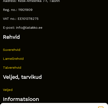
Aadress: Kesk-Ameerika 7-1, Tallinn
Reg. no.: 11921909
VAT no.: EE101378275
E-post: info@latakko.ee
Rehvid
Suverehvid
Lamellrehvid
Talverehvid
Veljed, tarvikud
Veljed
Informatsioon