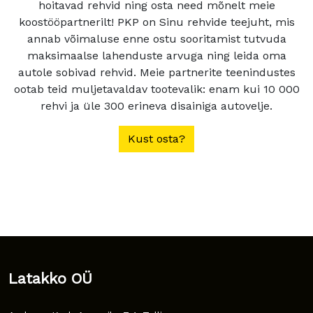
hoitavad rehvid ning osta need mõnelt meie
koostööpartnerilt! PKP on Sinu rehvide teejuht, mis
annab võimaluse enne ostu sooritamist tutvuda
maksimaalse lahenduste arvuga ning leida oma
autole sobivad rehvid. Meie partnerite teenindustes
ootab teid muljetavaldav tootevalik: enam kui 10 000
rehvi ja üle 300 erineva disainiga autovelje.
Kust osta?
Latakko OÜ