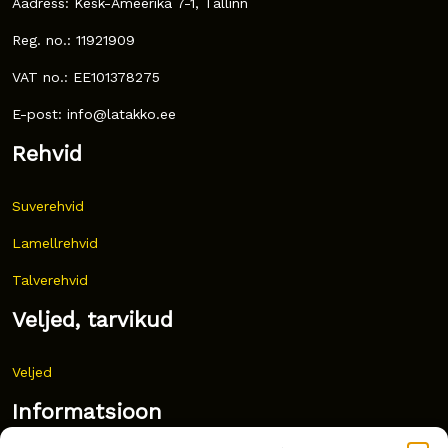
Aadress: Kesk-Ameerika 7-1, Tallinn
Reg. no.: 11921909
VAT no.: EE101378275
E-post: info@latakko.ee
Rehvid
Suverehvid
Lamellrehvid
Talverehvid
Veljed, tarvikud
Veljed
Informatsioon