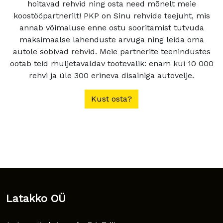
hoitavad rehvid ning osta need mõnelt meie
koostööpartnerilt! PKP on Sinu rehvide teejuht, mis
annab võimaluse enne ostu sooritamist tutvuda
maksimaalse lahenduste arvuga ning leida oma
autole sobivad rehvid. Meie partnerite teenindustes
ootab teid muljetavaldav tootevalik: enam kui 10 000
rehvi ja üle 300 erineva disainiga autovelje.
Kust osta?
Latakko OÜ