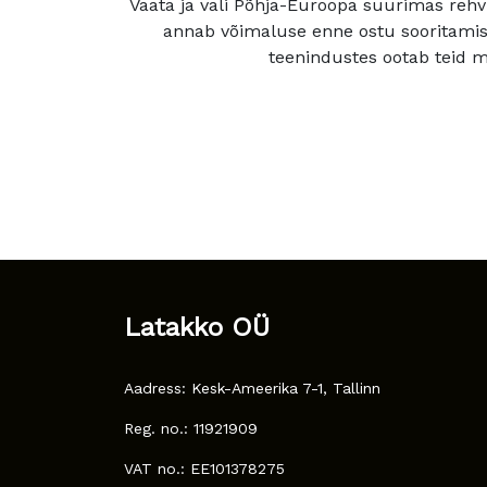
Vaata ja vali Põhja-Euroopa suurimas rehv
annab võimaluse enne ostu sooritamis
teenindustes ootab teid mu
Latakko OÜ
Aadress: Kesk-Ameerika 7-1, Tallinn
Reg. no.: 11921909
VAT no.: EE101378275