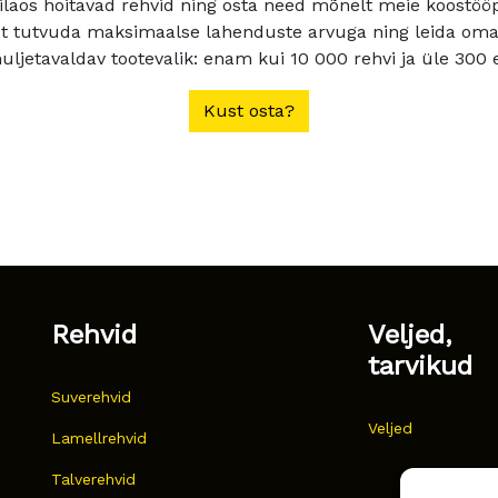
ilaos hoitavad rehvid ning osta need mõnelt meie koostööpa
t tutvuda maksimaalse lahenduste arvuga ning leida oma a
ljetavaldav tootevalik: enam kui 10 000 rehvi ja üle 300 e
Kust osta?
Rehvid
Veljed,
tarvikud
Suverehvid
Veljed
Lamellrehvid
Talverehvid