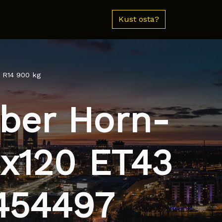
Kust osta?
 R14 900 kg
ber Horn-
5x120 ET43
 454497