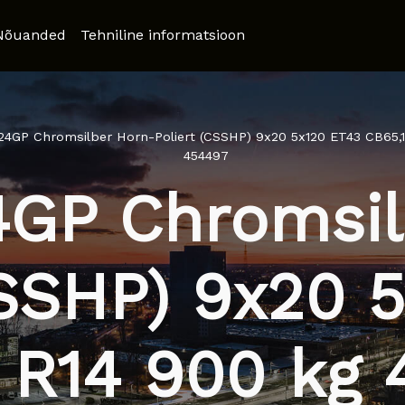
Nõuanded
Tehniline informatsioon
24GP Chromsilber Horn-Poliert (CSSHP) 9x20 5x120 ET43 CB65,1
454497
4GP Chromsil
CSSHP) 9x20 
 R14 900 kg