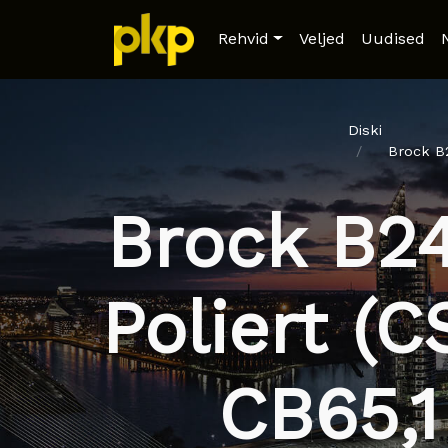
Rehvid
Veljed
Uudised
Diski
Brock B
Brock B2
Poliert (
CB65,1