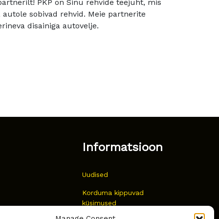
rtnerilt! PKP on Sinu rehvide teejuht, mis
utole sobivad rehvid. Meie partnerite
rineva disainiga autovelje.
Informatsioon
Uudised
Korduma kippuvad
küsimused
Manage Consent