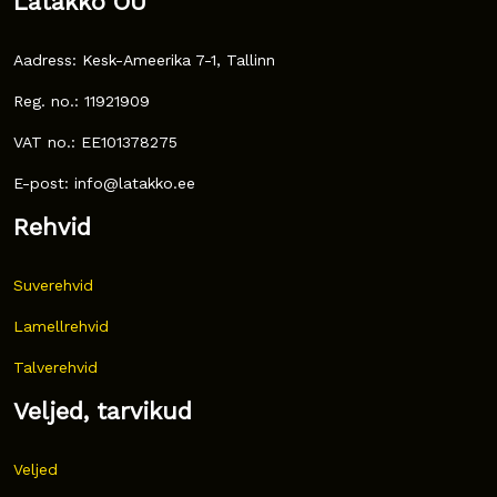
Latakko OÜ
Aadress: Kesk-Ameerika 7-1, Tallinn
Reg. no.: 11921909
VAT no.: EE101378275
E-post: info@latakko.ee
Rehvid
Suverehvid
Lamellrehvid
Talverehvid
Veljed, tarvikud
Veljed