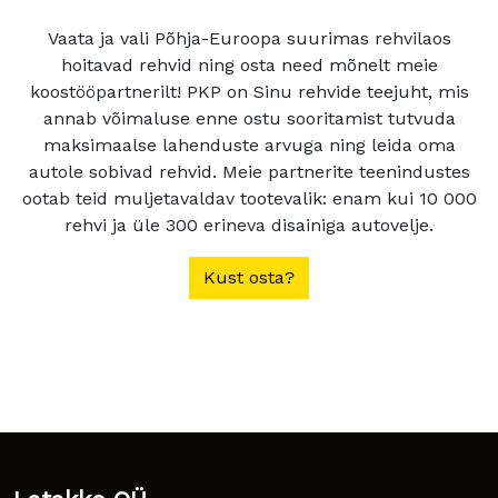
Vaata ja vali Põhja-Euroopa suurimas rehvilaos
hoitavad rehvid ning osta need mõnelt meie
koostööpartnerilt! PKP on Sinu rehvide teejuht, mis
annab võimaluse enne ostu sooritamist tutvuda
maksimaalse lahenduste arvuga ning leida oma
autole sobivad rehvid. Meie partnerite teenindustes
ootab teid muljetavaldav tootevalik: enam kui 10 000
rehvi ja üle 300 erineva disainiga autovelje.
Kust osta?