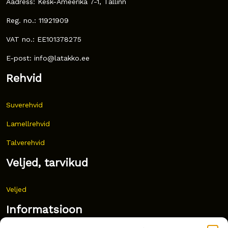
Aadress: Kesk-Ameerika 7-1, Tallinn
Reg. no.: 11921909
VAT no.: EE101378275
E-post: info@latakko.ee
Rehvid
Suverehvid
Lamellrehvid
Talverehvid
Veljed, tarvikud
Veljed
Informatsioon