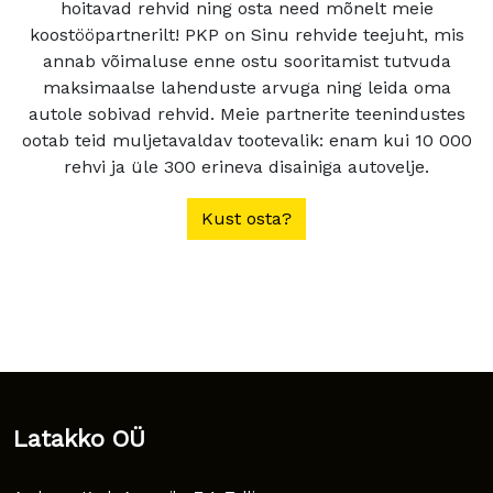
hoitavad rehvid ning osta need mõnelt meie
koostööpartnerilt! PKP on Sinu rehvide teejuht, mis
annab võimaluse enne ostu sooritamist tutvuda
maksimaalse lahenduste arvuga ning leida oma
autole sobivad rehvid. Meie partnerite teenindustes
ootab teid muljetavaldav tootevalik: enam kui 10 000
rehvi ja üle 300 erineva disainiga autovelje.
Kust osta?
Latakko OÜ