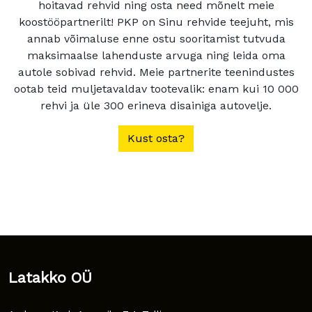
hoitavad rehvid ning osta need mõnelt meie
koostööpartnerilt! PKP on Sinu rehvide teejuht, mis
annab võimaluse enne ostu sooritamist tutvuda
maksimaalse lahenduste arvuga ning leida oma
autole sobivad rehvid. Meie partnerite teenindustes
ootab teid muljetavaldav tootevalik: enam kui 10 000
rehvi ja üle 300 erineva disainiga autovelje.
Kust osta?
Latakko OÜ