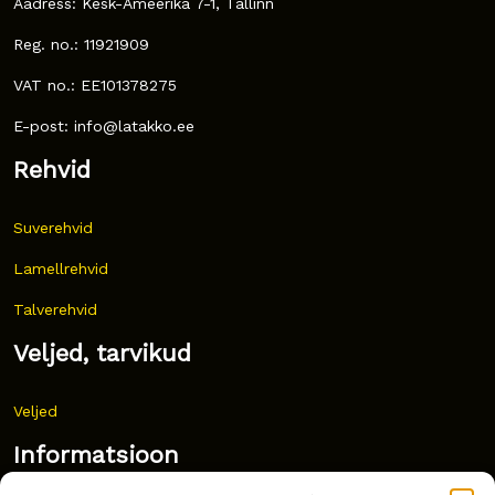
Aadress: Kesk-Ameerika 7-1, Tallinn
Reg. no.: 11921909
VAT no.: EE101378275
E-post: info@latakko.ee
Rehvid
Suverehvid
Lamellrehvid
Talverehvid
Veljed, tarvikud
Veljed
Informatsioon