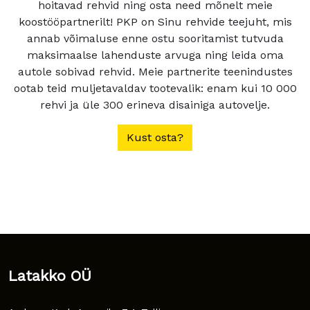
hoitavad rehvid ning osta need mõnelt meie
koostööpartnerilt! PKP on Sinu rehvide teejuht, mis
annab võimaluse enne ostu sooritamist tutvuda
maksimaalse lahenduste arvuga ning leida oma
autole sobivad rehvid. Meie partnerite teenindustes
ootab teid muljetavaldav tootevalik: enam kui 10 000
rehvi ja üle 300 erineva disainiga autovelje.
Kust osta?
Latakko OÜ