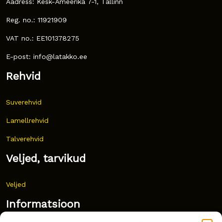
Aadress: Kesk-Ameerika 7-1, Tallinn
Reg. no.: 11921909
VAT no.: EE101378275
E-post: info@latakko.ee
Rehvid
Suverehvid
Lamellrehvid
Talverehvid
Veljed, tarvikud
Veljed
Informatsioon