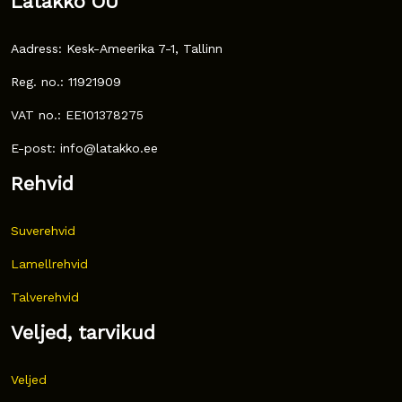
Latakko OÜ
Aadress: Kesk-Ameerika 7-1, Tallinn
Reg. no.: 11921909
VAT no.: EE101378275
E-post: info@latakko.ee
Rehvid
Suverehvid
Lamellrehvid
Talverehvid
Veljed, tarvikud
Veljed