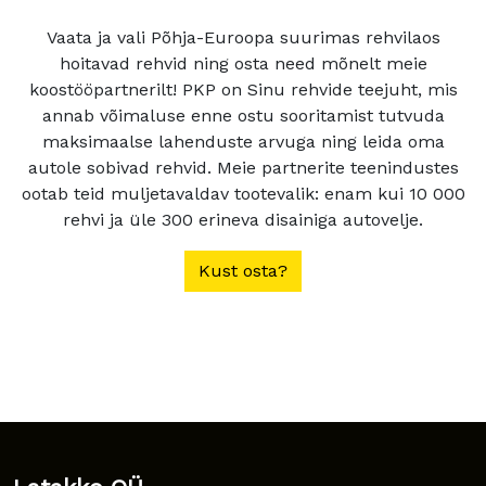
Vaata ja vali Põhja-Euroopa suurimas rehvilaos
hoitavad rehvid ning osta need mõnelt meie
koostööpartnerilt! PKP on Sinu rehvide teejuht, mis
annab võimaluse enne ostu sooritamist tutvuda
maksimaalse lahenduste arvuga ning leida oma
autole sobivad rehvid. Meie partnerite teenindustes
ootab teid muljetavaldav tootevalik: enam kui 10 000
rehvi ja üle 300 erineva disainiga autovelje.
Kust osta?